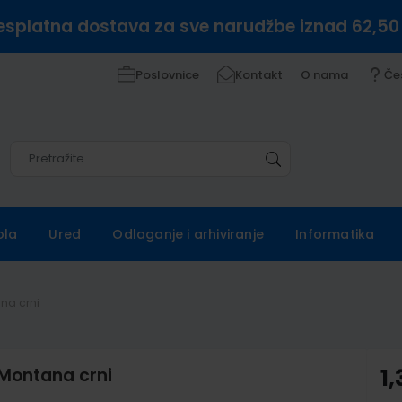
esplatna dostava za sve narudžbe iznad 62,50
Poslovnice
Kontakt
O nama
Če
Pretražite
Pretražite
ola
Ured
Odlaganje i arhiviranje
Informatika
ana crni
i Montana crni
1,