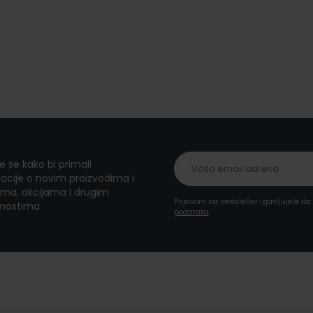
te se kako bi primali
acije o novim proizvodima i
ma, akcijama i drugim
Prijavom na newsletter izjavljujete d
nostima
podataka