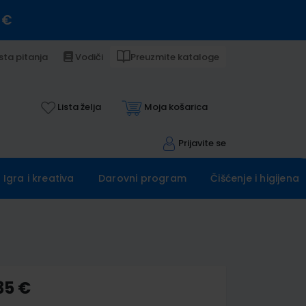
 €
sta pitanja
Vodiči
Preuzmite kataloge
Lista želja
Moja košarica
Prijavite se
Igra i kreativa
Darovni program
Čišćenje i higijena
35 €