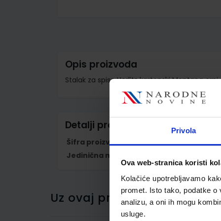
Skip
to
the
beginning
of
the
images
Opis proizvoda
gallery
Stalak za spise Herlitz kartonski Montana crni
Detalji proizvoda
Privola
Šifra proizvoda
876064
Jedinična mjera
kom
Ova web-stranica koristi kol
Kolačiće upotrebljavamo kako 
promet. Isto tako, podatke o 
Uz ovaj proizvod kupci su ku
analizu, a oni ih mogu kombini
usluge.