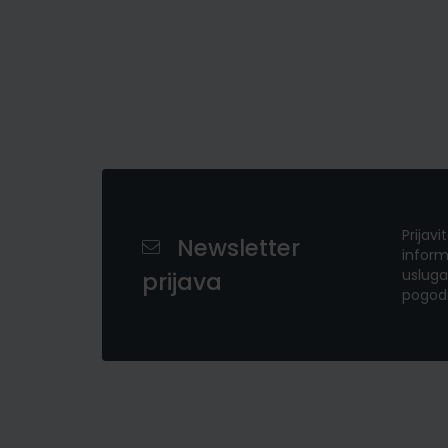
Prijavi
Newsletter
inform
usluga
prijava
pogod