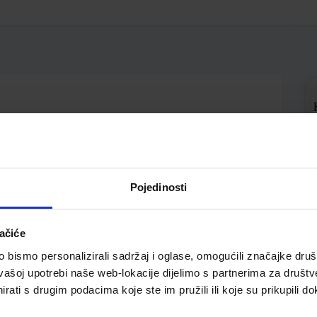
Pojedinosti
ačiće
bismo personalizirali sadržaj i oglase, omogućili značajke društv
vašoj upotrebi naše web-lokacije dijelimo s partnerima za društv
pili i ovo…
rati s drugim podacima koje ste im pružili ili koje su prikupili do