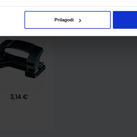
ilica za papir Maped
Prilagodi
sentials Metal 6/8,
crna
3,14 €