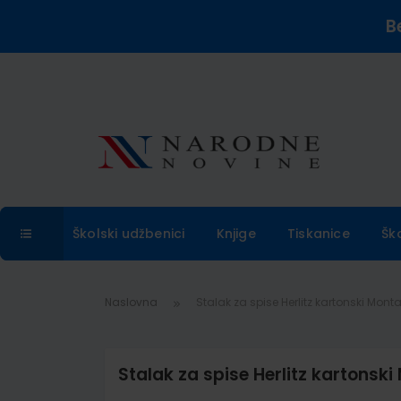
B
Školski udžbenici
Knjige
Tiskanice
Šk
Naslovna
Stalak za spise Herlitz kartonski Mont
Stalak za spise Herlitz kartonsk