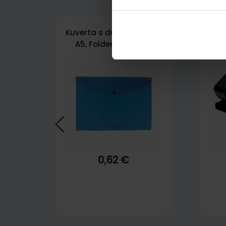
Kuverta s dugmetom PP
Buš
A5, Foldermate Pop
Es
Gear art. 470, plava
0,62 €