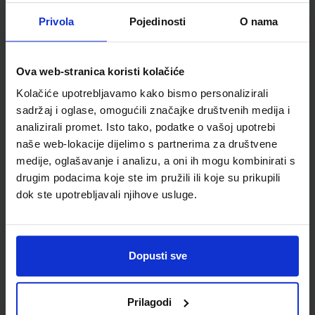
Detalji proizvoda
Privola
Pojedinosti
O nama
Šifra proizvoda
876112
Jedinična mjera
kom
Ova web-stranica koristi kolačiće
Kolačiće upotrebljavamo kako bismo personalizirali
sadržaj i oglase, omogućili značajke društvenih medija i
analizirali promet. Isto tako, podatke o vašoj upotrebi
naše web-lokacije dijelimo s partnerima za društvene
medije, oglašavanje i analizu, a oni ih mogu kombinirati s
drugim podacima koje ste im pružili ili koje su prikupili
dok ste upotrebljavali njihove usluge.
Newsletter prijava
Dopusti sve
Prijavite se kako bi primali informacije o novim
proizvodima i uslugama, akcijama i drugim
Prilagodi
pogodnostima