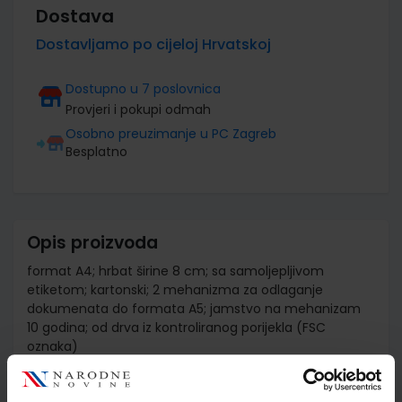
Dostava
Dostavljamo po cijeloj Hrvatskoj
Dostupno u 7 poslovnica
Provjeri i pokupi odmah
Osobno preuzimanje u PC Zagreb
Besplatno
Opis proizvoda
format A4; hrbat širine 8 cm; sa samoljepljivom
etiketom; kartonski; 2 mehanizma za odlaganje
dokumenata do formata A5; jamstvo na mehanizam
10 godina; od drva iz kontroliranog porijekla (FSC
oznaka)