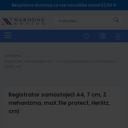
Besplatna dostava za sve narudžbe iznad 62,50 €
Pretra
Naslovna
Registrator samostojeći A4, 7 cm, 2 mehanizma, maX.file protect,
Herlitz, crni
Registrator samostojeći A4, 7 cm, 2
mehanizma, maX.file protect, Herlitz,
crni