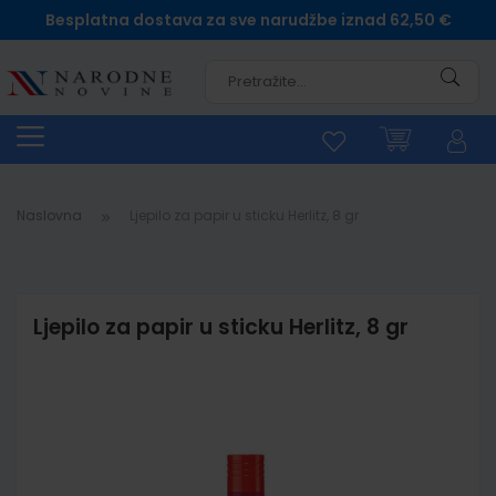
Besplatna dostava za sve narudžbe iznad 62,50 €
Pretra
Naslovna
Ljepilo za papir u sticku Herlitz, 8 gr
Ljepilo za papir u sticku Herlitz, 8 gr
Skip
to
the
end
of
the