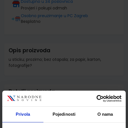
Dostupno u 34 poslovnica
Provjeri i pokupi odmah
Osobno preuzimanje u PC Zagreb
Besplatno
Opis proizvoda
u sticku; prozirno; bez otapala; za papir, karton,
fotografije?
Detalji proizvoda
Šifra proizvoda
876120
Jedinična mjera
kom
Privola
Pojedinosti
O nama