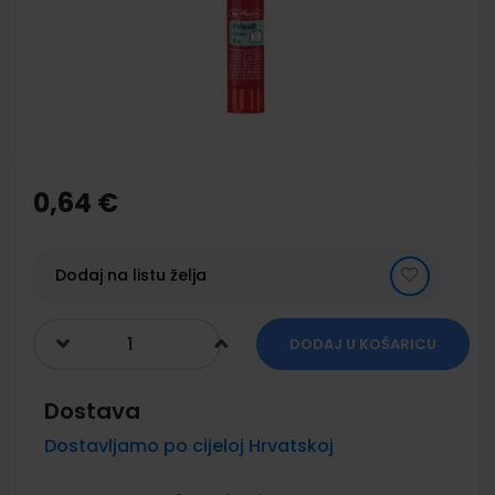
images
gallery
Skip
to
the
0,64 €
beginning
of
the
images
Dodaj na listu želja
gallery
DODAJ U KOŠARICU
Dostava
Dostavljamo po cijeloj Hrvatskoj