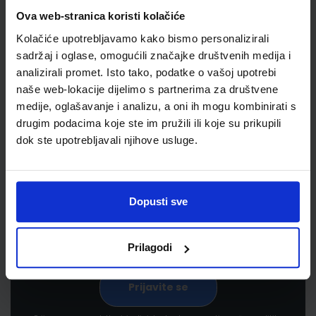
Ova web-stranica koristi kolačiće
Kolačiće upotrebljavamo kako bismo personalizirali
sadržaj i oglase, omogućili značajke društvenih medija i
analizirali promet. Isto tako, podatke o vašoj upotrebi
naše web-lokacije dijelimo s partnerima za društvene
medije, oglašavanje i analizu, a oni ih mogu kombinirati s
drugim podacima koje ste im pružili ili koje su prikupili
Newsletter prijava
dok ste upotrebljavali njihove usluge.
Prijavite se kako bi primali informacije o novim
proizvodima i uslugama, akcijama i drugim
pogodnostima
Dopusti sve
Prilagodi