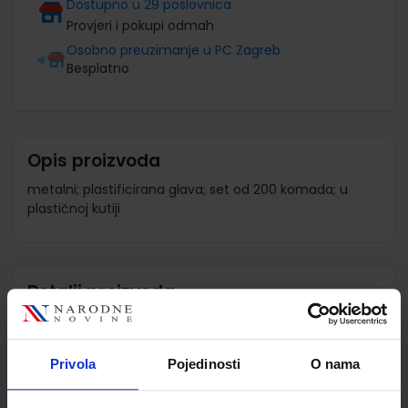
Dostupno u 29 poslovnica
Provjeri i pokupi odmah
Osobno preuzimanje u PC Zagreb
Besplatno
Opis proizvoda
metalni; plastificirana glava; set od 200 komada; u
plastičnoj kutiji
Detalji proizvoda
Šifra proizvoda
876496
Jedinična mjera
kut
Privola
Pojedinosti
O nama