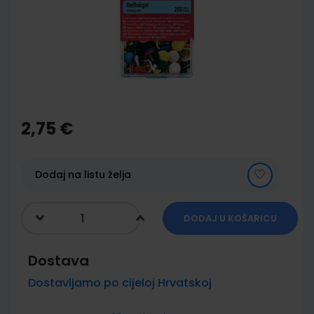
images
gallery
Skip
to
the
2,75 €
beginning
of
the
images
Dodaj na listu želja
gallery
DODAJ U KOŠARICU
Dostava
Dostavljamo po cijeloj Hrvatskoj