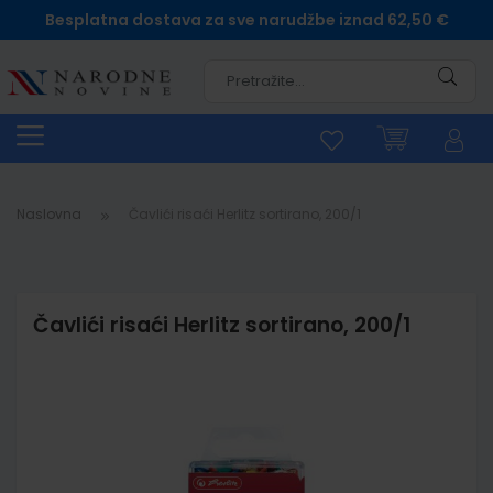
Besplatna dostava za sve narudžbe iznad 62,50 €
Pretra
Naslovna
Čavlići risaći Herlitz sortirano, 200/1
Čavlići risaći Herlitz sortirano, 200/1
Skip
to
the
end
of
the