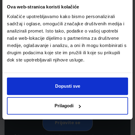
Ova web-stranica koristi kolačiće
Kolačiće upotrebljavamo kako bismo personalizirali
sadržaj i oglase, omogućili značajke društvenih medija i
analizirali promet. Isto tako, podatke o vašoj upotrebi
naše web-lokacije dijelimo s partnerima za društvene
medije, oglašavanje i analizu, a oni ih mogu kombinirati s
drugim podacima koje ste im pružili ili koje su prikupili
Newsletter prijava
dok ste upotrebljavali njihove usluge.
Prijavite se kako bi primali informacije o novim
proizvodima i uslugama, akcijama i drugim
pogodnostima
Dopusti sve
Prilagodi