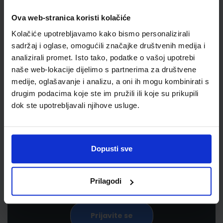
Ova web-stranica koristi kolačiće
Kolačiće upotrebljavamo kako bismo personalizirali
sadržaj i oglase, omogućili značajke društvenih medija i
analizirali promet. Isto tako, podatke o vašoj upotrebi
naše web-lokacije dijelimo s partnerima za društvene
medije, oglašavanje i analizu, a oni ih mogu kombinirati s
drugim podacima koje ste im pružili ili koje su prikupili
Newsletter prijava
dok ste upotrebljavali njihove usluge.
Prijavite se kako bi primali informacije o novim
proizvodima i uslugama, akcijama i drugim
Dopusti sve
pogodnostima
Prilagodi