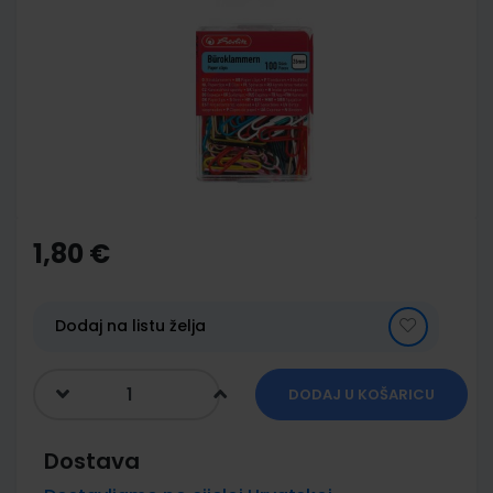
end
of
the
images
gallery
Skip
to
the
1,80 €
beginning
of
the
images
Dodaj na listu želja
gallery
DODAJ U KOŠARICU
Dostava