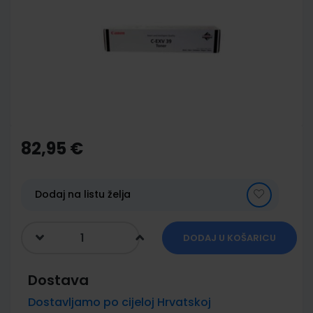
of
the
images
gallery
Skip
to
the
82,95 €
beginning
of
the
images
Dodaj na listu želja
gallery
DODAJ U KOŠARICU
Dostava
Dostavljamo po cijeloj Hrvatskoj