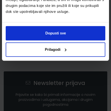
0,59 €
drugim podacima koje ste im pružili ili koje su prikupili
dok ste upotrebljavali njihove usluge.
Dopusti sve
Prilagodi
Newsletter prijava
Prijavite se kako bi primali informacije o novim
proizvodima i uslugama, akcijama i drugim
pogodnostima