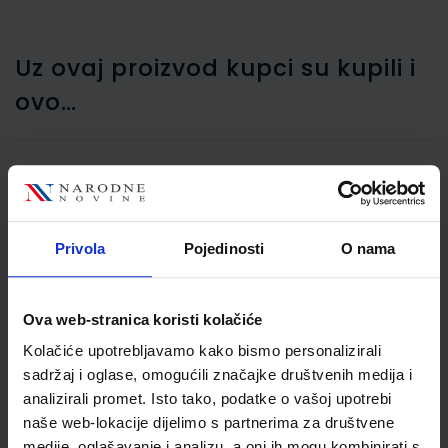
Uz ovaj proizvod kupci su kupili i
ovo…
Fascikl prešpan klapna,
Nano, plavi, 300 gr
Privola
Pojedinosti
O nama
Ova web-stranica koristi kolačiće
Kolačiće upotrebljavamo kako bismo personalizirali
sadržaj i oglase, omogućili značajke društvenih medija i
analizirali promet. Isto tako, podatke o vašoj upotrebi
naše web-lokacije dijelimo s partnerima za društvene
medije, oglašavanje i analizu, a oni ih mogu kombinirati s