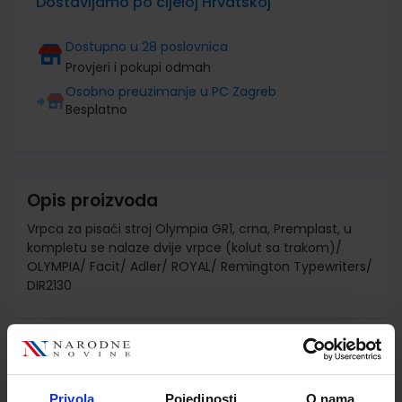
Dostavljamo po cijeloj Hrvatskoj
Dostupno u 28 poslovnica
Provjeri i pokupi odmah
Osobno preuzimanje u PC Zagreb
Besplatno
Opis proizvoda
Vrpca za pisaći stroj Olympia GR1, crna, Premplast, u
kompletu se nalaze dvije vrpce (kolut sa trakom)/
OLYMPIA/ Facit/ Adler/ ROYAL/ Remington Typewriters/
DIR2130
Detalji proizvoda
Šifra proizvoda
892793
Privola
Pojedinosti
O nama