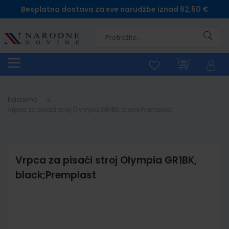
Besplatna dostava za sve narudžbe iznad 62,50 €
Pretra
Naslovna
Vrpca za pisaći stroj Olympia GR1BK, black;Premplast
Vrpca za pisaći stroj Olympia GR1BK,
black;Premplast
Skip
to
the