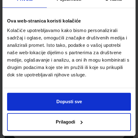
Jedinična mjera
kom
Ova web-stranica koristi kolačiće
Kolačiće upotrebljavamo kako bismo personalizirali
sadržaj i oglase, omogućili značajke društvenih medija i
analizirali promet. Isto tako, podatke o vašoj upotrebi
naše web-lokacije dijelimo s partnerima za društvene
medije, oglašavanje i analizu, a oni ih mogu kombinirati s
drugim podacima koje ste im pružili ili koje su prikupili
dok ste upotrebljavali njihove usluge.
Newsletter prijava
Prijavite se kako bi primali informacije o novim
Dopusti sve
proizvodima i uslugama, akcijama i drugim
pogodnostima
Prilagodi