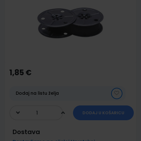
end
of
the
images
gallery
Skip
to
the
1,85 €
beginning
of
the
images
Dodaj na listu želja
gallery
DODAJ U KOŠARICU
Dostava