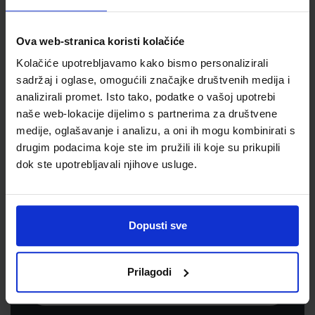
Jedinična mjera
kom
Ova web-stranica koristi kolačiće
Kolačiće upotrebljavamo kako bismo personalizirali
sadržaj i oglase, omogućili značajke društvenih medija i
analizirali promet. Isto tako, podatke o vašoj upotrebi
naše web-lokacije dijelimo s partnerima za društvene
medije, oglašavanje i analizu, a oni ih mogu kombinirati s
drugim podacima koje ste im pružili ili koje su prikupili
dok ste upotrebljavali njihove usluge.
Newsletter prijava
Prijavite se kako bi primali informacije o novim
Dopusti sve
proizvodima i uslugama, akcijama i drugim
pogodnostima
Prilagodi