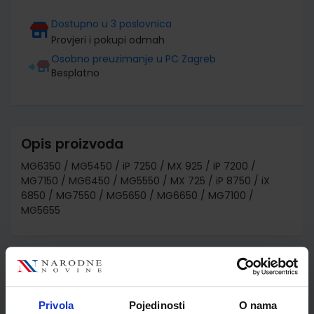
Dostupno u 3 poslovnica
Provjeri i pokupi odmah
Osobno preuzimanje u PC Zagreb
Besplatno
Opis proizvoda
MG6350 / MG5450 / iP 7250 / MX 925 / iP 7200 /
MG7150 / MG6450 / MG5550 / MX 725 / iP 8750 / iX
6850 / MG7550 / MG5650 / MG6650 / MG7100 /
MG5655
Detalji proizvoda
Šifra proizvoda
899530
Privola
Pojedinosti
O nama