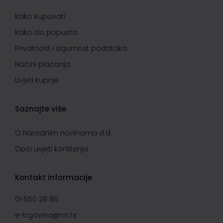
Kako kupovati
Kako do popusta
Privatnost i sigurnost podataka
Načini plaćanja
Uvjeti kupnje
Saznajte više
O Narodnim novinama d.d.
Opći uvjeti korištenja
Kontakt informacije
01 650 28 80
e-trgovina@nn.hr