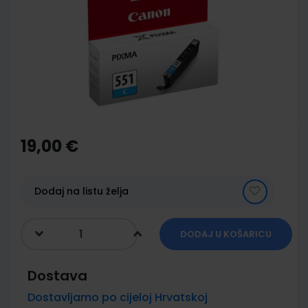
of
the
images
gallery
Skip
to
the
19,00 €
beginning
of
the
images
Dodaj na listu želja
gallery
DODAJ U KOŠARICU
Dostava
Dostavljamo po cijeloj Hrvatskoj