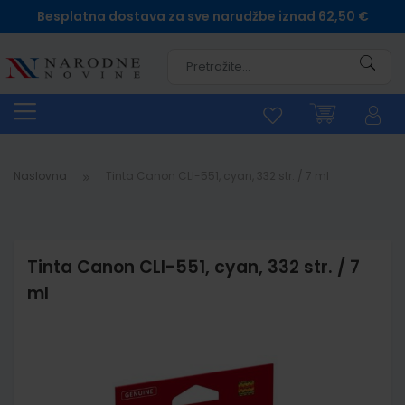
Besplatna dostava za sve narudžbe iznad 62,50 €
Pretra
Naslovna
Tinta Canon CLI-551, cyan, 332 str. / 7 ml
Tinta Canon CLI-551, cyan, 332 str. / 7
ml
Skip
to
the
end