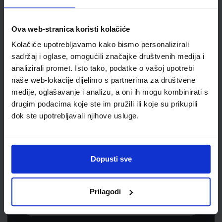
Jedinična mjera
kom
Ova web-stranica koristi kolačiće
Kolačiće upotrebljavamo kako bismo personalizirali
sadržaj i oglase, omogućili značajke društvenih medija i
analizirali promet. Isto tako, podatke o vašoj upotrebi
naše web-lokacije dijelimo s partnerima za društvene
medije, oglašavanje i analizu, a oni ih mogu kombinirati s
drugim podacima koje ste im pružili ili koje su prikupili
dok ste upotrebljavali njihove usluge.
Newsletter prijava
Prijavite se kako bi primali informacije o novim
Dopusti sve
proizvodima i uslugama, akcijama i drugim
pogodnostima
Prilagodi