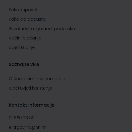
Kako kupovati
Kako do popusta
Privatnost i sigurnost podataka
Načini plaćanja
Uvjeti kupnje
Saznajte više
O Narodnim novinama d.d.
Opći uvjeti korištenja
Kontakt informacije
01 650 28 80
e-trgovina@nn.hr