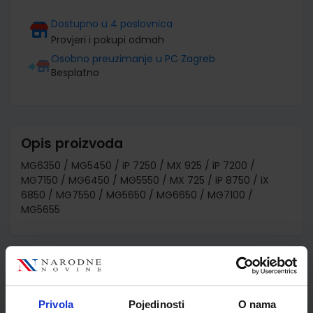
Dostupno u 4 poslovnica
Provjeri i pokupi odmah
Osobno preuzimanje u PC Zagreb
Besplatno
Opis proizvoda
MG6350 / MG5450 / iP 7250 / MX 925 / iP 7200 /
MG7150 / MG6450 / MG5550 / MX 725 / iP 8750 / iX
6850 / MG7550 / MG5650 / MG6650 / MG7100 /
MG5655
Detalji proizvoda
Šifra proizvoda
899531
Privola
Pojedinosti
O nama