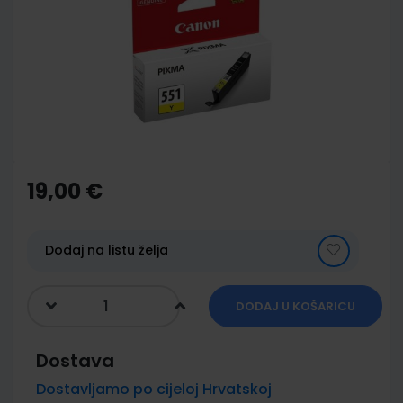
of
the
images
gallery
Skip
to
the
19,00 €
beginning
of
the
images
Dodaj na listu želja
gallery
DODAJ U KOŠARICU
Dostava
Dostavljamo po cijeloj Hrvatskoj