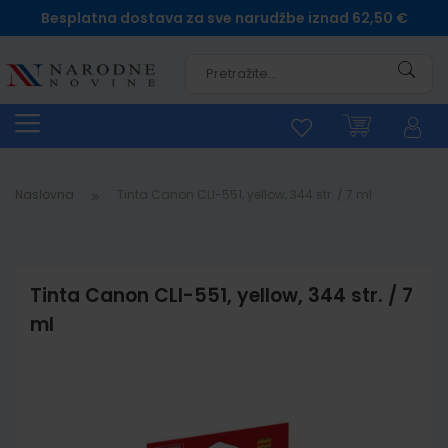
Besplatna dostava za sve narudžbe iznad 62,50 €
Pretra
Naslovna
Tinta Canon CLI-551, yellow, 344 str. / 7 ml
Tinta Canon CLI-551, yellow, 344 str. / 7
ml
Skip
to
the
end