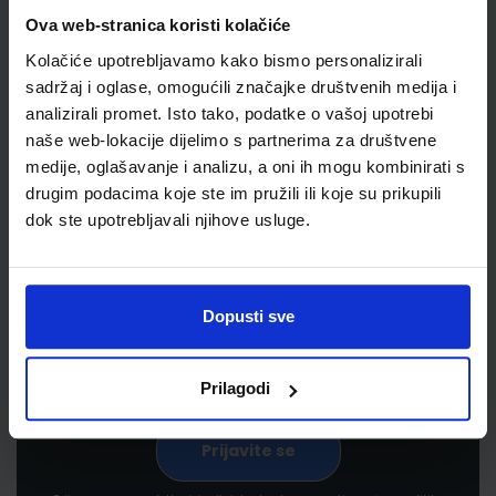
Ova web-stranica koristi kolačiće
Kolačiće upotrebljavamo kako bismo personalizirali
sadržaj i oglase, omogućili značajke društvenih medija i
analizirali promet. Isto tako, podatke o vašoj upotrebi
naše web-lokacije dijelimo s partnerima za društvene
medije, oglašavanje i analizu, a oni ih mogu kombinirati s
drugim podacima koje ste im pružili ili koje su prikupili
Newsletter prijava
dok ste upotrebljavali njihove usluge.
Prijavite se kako bi primali informacije o novim
proizvodima i uslugama, akcijama i drugim
pogodnostima
Dopusti sve
Prilagodi