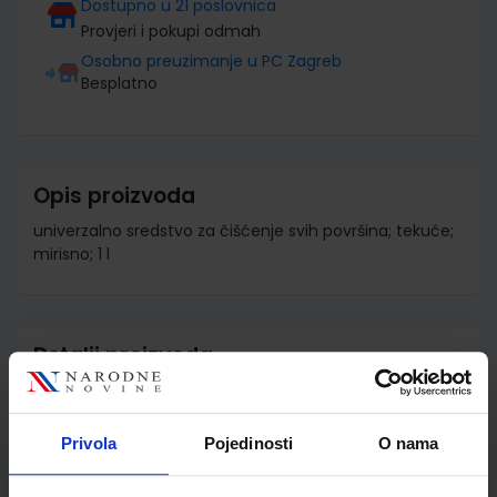
Dostupno u 21 poslovnica
Provjeri i pokupi odmah
Osobno preuzimanje u PC Zagreb
Besplatno
Opis proizvoda
univerzalno sredstvo za čišćenje svih površina; tekuće;
mirisno; 1 l
Detalji proizvoda
Šifra proizvoda
900017
Jedinična mjera
kom
Privola
Pojedinosti
O nama