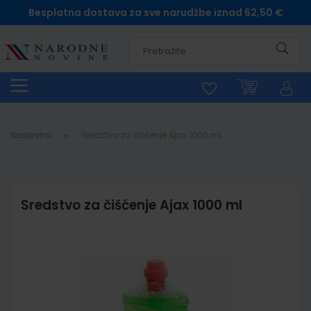
Besplatna dostava za sve narudžbe iznad 62,50 €
Pretra
Naslovna
Sredstvo za čišćenje Ajax 1000 ml
Sredstvo za čišćenje Ajax 1000 ml
Skip
to
the
end
of
the