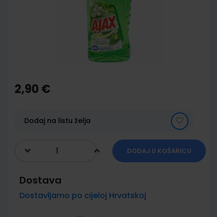
images
gallery
Skip
to
the
2,90 €
beginning
of
the
images
Dodaj na listu želja
gallery
DODAJ U KOŠARICU
Dostava
Dostavljamo po cijeloj Hrvatskoj