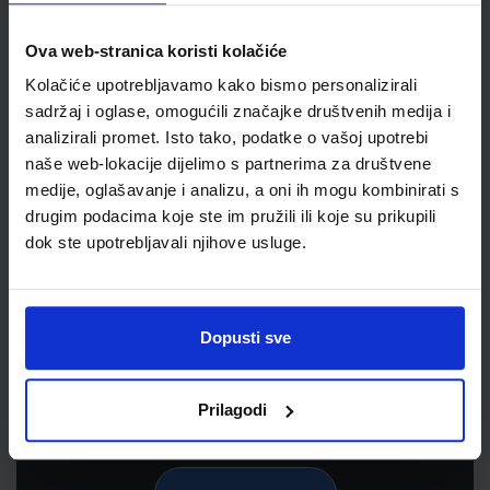
Ova web-stranica koristi kolačiće
Kolačiće upotrebljavamo kako bismo personalizirali
sadržaj i oglase, omogućili značajke društvenih medija i
analizirali promet. Isto tako, podatke o vašoj upotrebi
naše web-lokacije dijelimo s partnerima za društvene
medije, oglašavanje i analizu, a oni ih mogu kombinirati s
drugim podacima koje ste im pružili ili koje su prikupili
dok ste upotrebljavali njihove usluge.
Newsletter prijava
Prijavite se kako bi primali informacije o novim
proizvodima i uslugama, akcijama i drugim
Dopusti sve
pogodnostima
Prilagodi