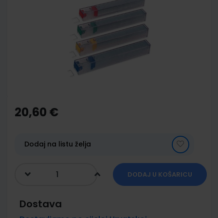
end
of
the
images
gallery
Skip
to
the
20,60 €
beginning
of
the
images
Dodaj na listu želja
gallery
DODAJ U KOŠARICU
Dostava