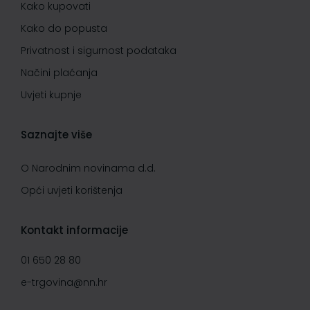
Kako kupovati
Kako do popusta
Privatnost i sigurnost podataka
Načini plaćanja
Uvjeti kupnje
Saznajte više
O Narodnim novinama d.d.
Opći uvjeti korištenja
Kontakt informacije
01 650 28 80
e-trgovina@nn.hr