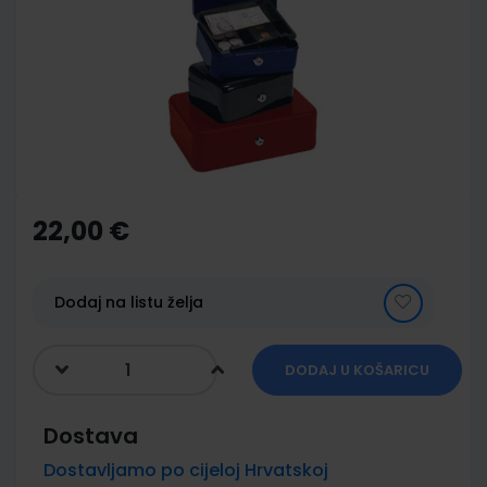
of
the
images
gallery
Skip
to
the
22,00 €
beginning
of
the
images
Dodaj na listu želja
gallery
DODAJ U KOŠARICU
Dostava
Dostavljamo po cijeloj Hrvatskoj