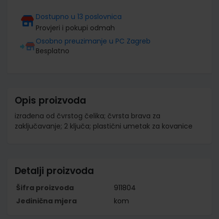
Dostupno u 13 poslovnica
Provjeri i pokupi odmah
Osobno preuzimanje u PC Zagreb
Besplatno
Opis proizvoda
izrađena od čvrstog čelika; čvrsta brava za
zaključavanje; 2 ključa; plastični umetak za kovanice
Detalji proizvoda
Šifra proizvoda
911804
Jedinična mjera
kom