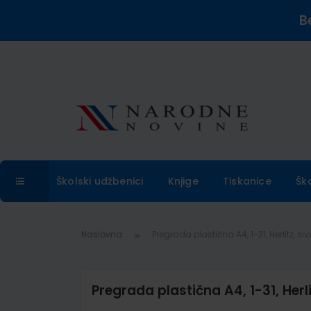
B
Školski udžbenici
Knjige
Tiskanice
Šk
Naslovna
Pregrada plastična A4, 1-31, Herlitz, si
Pregrada plastična A4, 1-31, Herli