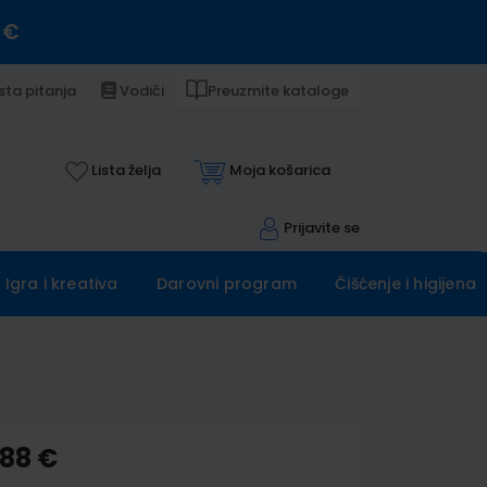
 €
sta pitanja
Vodiči
Preuzmite kataloge
Lista želja
Moja košarica
Prijavite se
Igra i kreativa
Darovni program
Čišćenje i higijena
,88 €