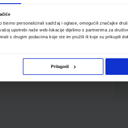
ačiće
bismo personalizirali sadržaj i oglase, omogućili značajke društv
vašoj upotrebi naše web-lokacije dijelimo s partnerima za društv
rati s drugim podacima koje ste im pružili ili koje su prikupili do
a; indeks 1-31; set od 31 pregrade
Prilagodi