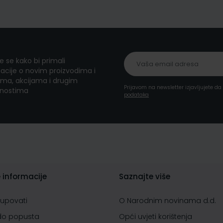
te se kako bi primali
acije o novim proizvodima i
ma, akcijama i drugim
Prijavom na newsletter izjavljujete d
nostima
podataka
 informacije
Saznajte više
kupovati
O Narodnim novinama d.d.
do popusta
Opći uvjeti korištenja