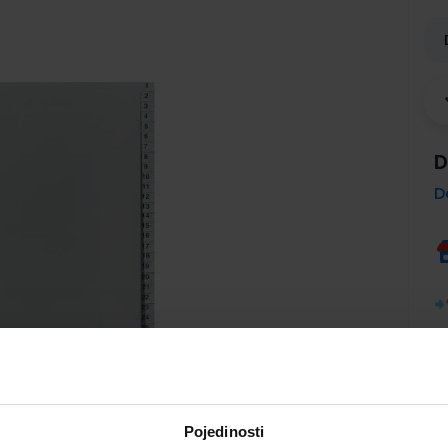
D
D
Pojedinosti