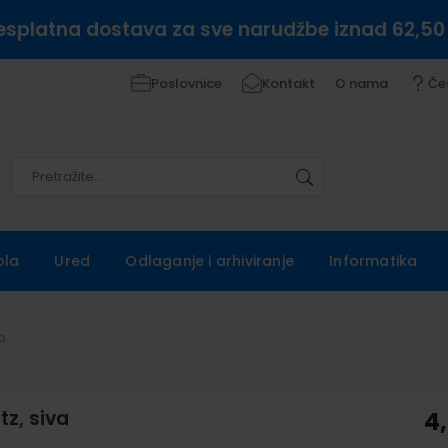
esplatna dostava za sve narudžbe iznad 62,50
Poslovnice
Kontakt
O nama
Če
Pretražite
Pretražite
ola
Ured
Odlaganje i arhiviranje
Informatika
va
tz, siva
4