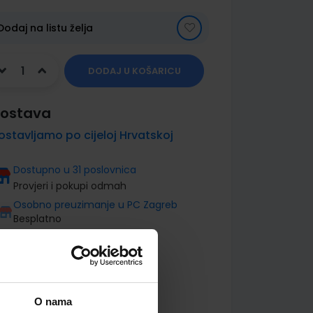
Dodaj na listu želja
DODAJ U KOŠARICU
ostava
ostavljamo po cijeloj Hrvatskoj
Dostupno u 31 poslovnica
Provjeri i pokupi odmah
Osobno preuzimanje u PC Zagreb
Besplatno
O nama