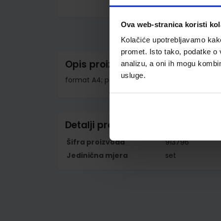
Skip
to
Ova web-stranica koristi kol
the
beginning
Kolačiće upotrebljavamo kako 
of
the
promet. Isto tako, podatke o 
images
Opis proizvoda
analizu, a oni ih mogu kombini
gallery
usluge.
format A4; polipropilen; univerzalna perforacij
Detalji proizvoda
Šifra proizvoda
913796
Jedinična mjera
set