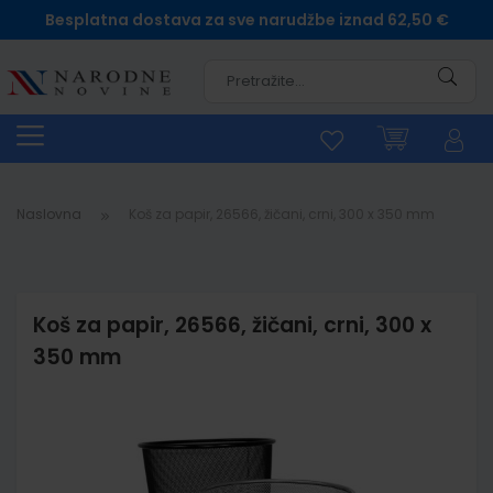
Besplatna dostava za sve narudžbe iznad 62,50 €
Pretra
Naslovna
Koš za papir, 26566, žičani, crni, 300 x 350 mm
Koš za papir, 26566, žičani, crni, 300 x
350 mm
Skip
to
the
end