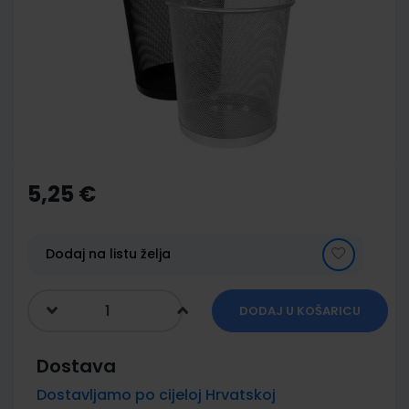
of
the
images
gallery
Skip
to
the
5,25 €
beginning
of
the
images
Dodaj na listu želja
gallery
DODAJ U KOŠARICU
Dostava
Dostavljamo po cijeloj Hrvatskoj