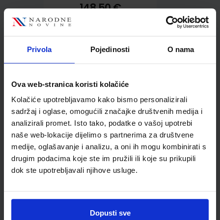
148,50 €
Privola
Pojedinosti
O nama
Ova web-stranica koristi kolačiće
Kupci najčešće biraju..
Kolačiće upotrebljavamo kako bismo personalizirali
sadržaj i oglase, omogućili značajke društvenih medija i
analizirali promet. Isto tako, podatke o vašoj upotrebi
naše web-lokacije dijelimo s partnerima za društvene
medije, oglašavanje i analizu, a oni ih mogu kombinirati s
Koš za papir, žičani, crni,
drugim podacima koje ste im pružili ili koje su prikupili
visina 345 mm, promjer
dok ste upotrebljavali njihove usluge.
295/240 mm, 19l
Dopusti sve