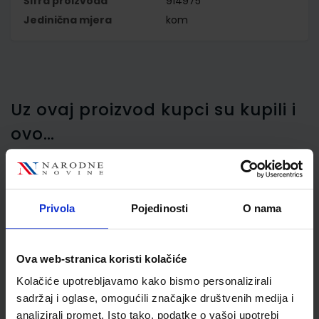
Šifra proizvoda
914975
Jedinična mjera
kom
Uz ovaj proizvod kupci su kupili i
ovo…
Privola
Pojedinosti
O nama
Okvir za sliku Henzo
Artos, 13 x 18 cm, drveni,
crveni
Ova web-stranica koristi kolačiće
Kolačiće upotrebljavamo kako bismo personalizirali
sadržaj i oglase, omogućili značajke društvenih medija i
analizirali promet. Isto tako, podatke o vašoj upotrebi