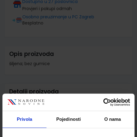
Dostupno u 27 poslovnica
Provjeri i pokupi odmah
Osobno preuzimanje u PC Zagreb
Besplatno
Opis proizvoda
šiljena; bez gumice
Detalji proizvoda
Šifra proizvoda
923795
Jedinična mjera
kom
Privola
Pojedinosti
O nama