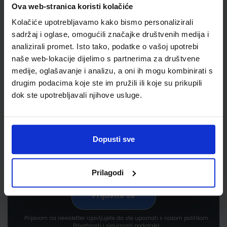
Ova web-stranica koristi kolačiće
Kolačiće upotrebljavamo kako bismo personalizirali
sadržaj i oglase, omogućili značajke društvenih medija i
analizirali promet. Isto tako, podatke o vašoj upotrebi
naše web-lokacije dijelimo s partnerima za društvene
medije, oglašavanje i analizu, a oni ih mogu kombinirati s
Newsletter prijava
drugim podacima koje ste im pružili ili koje su prikupili
dok ste upotrebljavali njihove usluge.
Prijavite se kako bi primali informacije o novim
proizvodima i uslugama, akcijama i drugim
pogodnostima
Dopusti sve
Prilagodi
Prijavom na newsletter izjavljujete da ste upoznati s našom politikom
Privatnosti i sigurnosti podataka