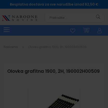
Besplatna dostava za sve narudžbe iznad 62,50 €
Pretra
Naslovna
Olovka grafitna 1900, 2H, 190002H00509
Olovka grafitna 1900, 2H, 190002H00509
Skip
to
the
end
of
the