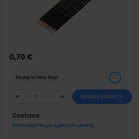
images
gallery
Skip
to
the
0,70 €
beginning
of
the
images
Dodaj na listu želja
gallery
DODAJ U KOŠARICU
Dostava
Dostavljamo po cijeloj Hrvatskoj