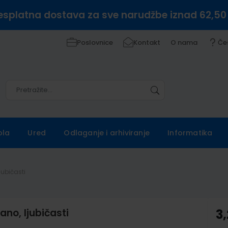
esplatna dostava za sve narudžbe iznad 62,50
Poslovnice
Kontakt
O nama
Če
Pretražite
Pretražite
ola
Ured
Odlaganje i arhiviranje
Informatika
jubičasti
ano, ljubičasti
3