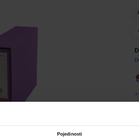
D
D
Pojedinosti