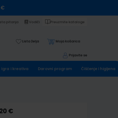
 €
sta pitanja
Vodiči
Preuzmite kataloge
Lista želja
Moja košarica
Prijavite se
Igra i kreativa
Darovni program
Čišćenje i higijena
,20 €