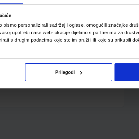
ačiće
bismo personalizirali sadržaj i oglase, omogućili značajke društv
vašoj upotrebi naše web-lokacije dijelimo s partnerima za društv
rati s drugim podacima koje ste im pružili ili koje su prikupili do
etiketom; kaširan; kutija i uložak u istoj boji
Prilagodi