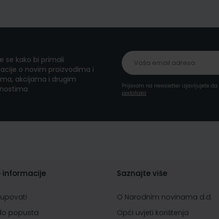
te se kako bi primali
acije o novim proizvodima i
ma, akcijama i drugim
Prijavom na newsletter izjavljujete d
nostima
podataka
 informacije
Saznajte više
kupovati
O Narodnim novinama d.d.
do popusta
Opći uvjeti korištenja