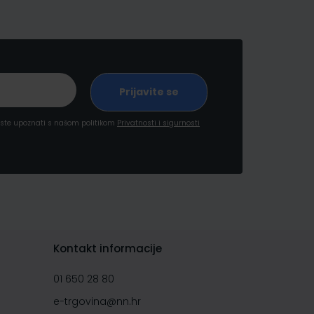
a ste upoznati s našom politikom
Privatnosti i sigurnosti
Kontakt informacije
01 650 28 80
e-trgovina@nn.hr