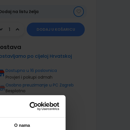
Dodaj na listu želja
DODAJ U KOŠARICU
ostava
ostavljamo po cijeloj Hrvatskoj
Dostupno u 16 poslovnica
Provjeri i pokupi odmah
Osobno preuzimanje u PC Zagreb
Besplatno
O nama