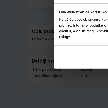
Skip
to
Ova web-stranica koristi kol
the
beginning
Kolačiće upotrebljavamo kako 
of
the
promet. Isto tako, podatke o 
images
Opis proizvoda
analizu, a oni ih mogu kombini
gallery
usluge.
format A5; hrbat širine 8 cm; sa samoljepljivom 
Detalji proizvoda
Šifra proizvoda
923951
Jedinična mjera
kom