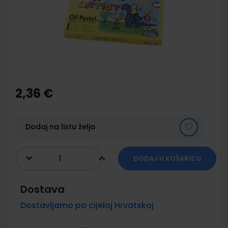
images
gallery
Skip
to
the
2,36 €
beginning
of
the
images
Dodaj na listu želja
gallery
DODAJ U KOŠARICU
Dostava
Dostavljamo po cijeloj Hrvatskoj