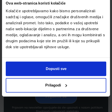
Ova web-stranica koristi kolačiće
Kolačiće upotrebljavamo kako bismo personalizirali
sadržaj i oglase, omogućili značajke društvenih medija i
analizirali promet. Isto tako, podatke o vašoj upotrebi
naše web-lokacije dijelimo s partnerima za društvene
medije, oglašavanje i analizu, a oni ih mogu kombinirati s
Newsletter prijava
drugim podacima koje ste im pružili ili koje su prikupili
dok ste upotrebljavali njihove usluge.
Prijavite se kako bi primali informacije o novim
proizvodima i uslugama, akcijama i drugim
pogodnostima
Dopusti sve
Prilagodi
Prijavom na newsletter izjavljujete da ste upoznati s našom politikom
Privatnosti i sigurnosti podataka