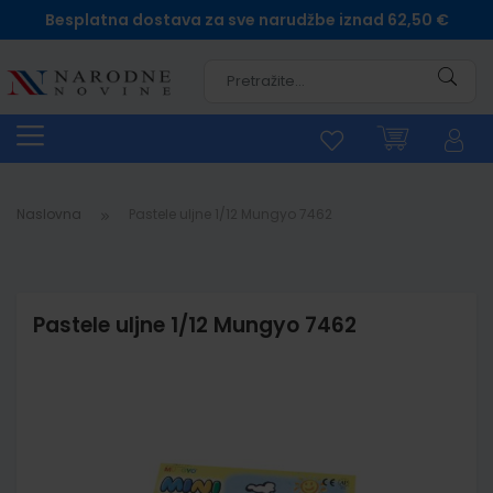
Besplatna dostava za sve narudžbe iznad 62,50 €
Pretra
Naslovna
Pastele uljne 1/12 Mungyo 7462
Pastele uljne 1/12 Mungyo 7462
Skip
to
the
end
of
the