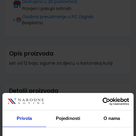
Dostupno u 26 poslovnica
Provjeri i pokupi odmah
Osobno preuzimanje u PC Zagreb
Besplatno
Opis proizvoda
set od 12 boja; sigurne za djecu; u kartonskoj kutiji
Detalji proizvoda
Šifra proizvoda
925365
Jedinična mjera
kom
Privola
Pojedinosti
O nama