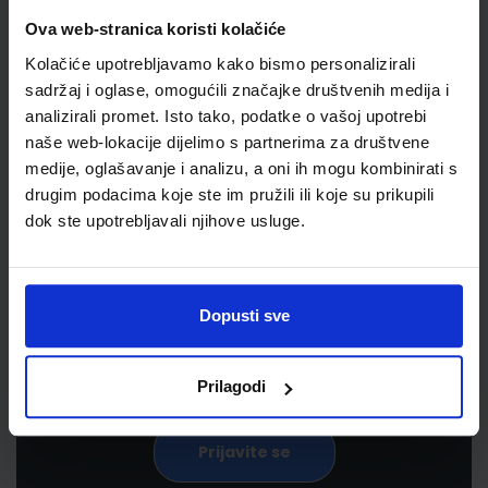
Ova web-stranica koristi kolačiće
Kolačiće upotrebljavamo kako bismo personalizirali
sadržaj i oglase, omogućili značajke društvenih medija i
analizirali promet. Isto tako, podatke o vašoj upotrebi
naše web-lokacije dijelimo s partnerima za društvene
medije, oglašavanje i analizu, a oni ih mogu kombinirati s
drugim podacima koje ste im pružili ili koje su prikupili
Newsletter prijava
dok ste upotrebljavali njihove usluge.
Prijavite se kako bi primali informacije o novim
proizvodima i uslugama, akcijama i drugim
pogodnostima
Dopusti sve
Prilagodi