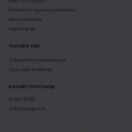
Kako do popusta
Privatnost i sigurnost podataka
Načini plaćanja
Uvjeti kupnje
Saznajte više
O Narodnim novinama d.d.
Opći uvjeti korištenja
Kontakt informacije
01 650 28 80
e-trgovina@nn.hr