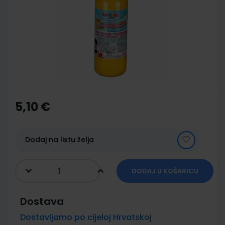
of
the
images
gallery
Skip
to
the
5,10 €
beginning
of
the
images
Dodaj na listu želja
gallery
DODAJ U KOŠARICU
Dostava
Dostavljamo po cijeloj Hrvatskoj