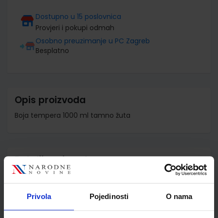
Dostupno u 15 poslovnica
Provjeri i pokupi odmah
Osobno preuzimanje u PC Zagreb
Besplatno
Opis proizvoda
Boja tempera 1000 ml tamno žuta
Detalji proizvoda
Šifra proizvoda
925929
Jedinična mjera
kom
Privola
Pojedinosti
O nama