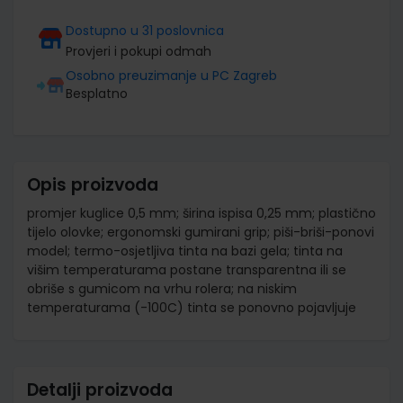
Dostupno u 31 poslovnica
Provjeri i pokupi odmah
Osobno preuzimanje u PC Zagreb
Besplatno
Opis proizvoda
promjer kuglice 0,5 mm; širina ispisa 0,25 mm; plastično
tijelo olovke; ergonomski gumirani grip; piši-briši-ponovi
model; termo-osjetljiva tinta na bazi gela; tinta na
višim temperaturama postane transparentna ili se
obriše s gumicom na vrhu rolera; na niskim
temperaturama (-100C) tinta se ponovno pojavljuje
Detalji proizvoda