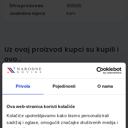
Šifra proizvoda
926005
Jedinična mjera
kom
Uz ovaj proizvod kupci su kupili i
ovo…
Privola
Pojedinosti
O nama
Papir fotokopirni A4 80
g/m2 Nano Business
Ova web-stranica koristi kolačiće
Kolačiće upotrebljavamo kako bismo personalizirali
sadržaj i oglase, omogućili značajke društvenih medija i