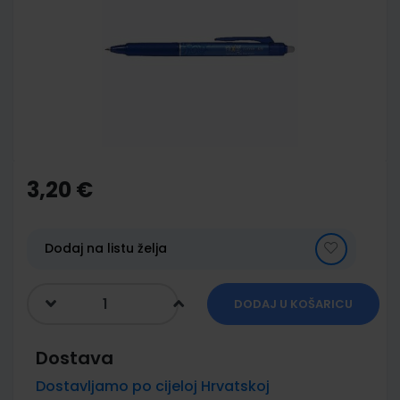
of
the
images
gallery
Skip
to
the
3,20 €
beginning
of
the
images
Dodaj na listu želja
gallery
DODAJ U KOŠARICU
Dostava
Dostavljamo po cijeloj Hrvatskoj