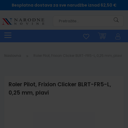
Besplatna dostava za sve narudžbe iznad 62,50 €
Pretra
Naslovna
Roler Pilot, Frixion Clicker BLRT-FR5-L, 0,25 mm, plavi
Roler Pilot, Frixion Clicker BLRT-FR5-L,
0,25 mm, plavi
Skip
to
the
end