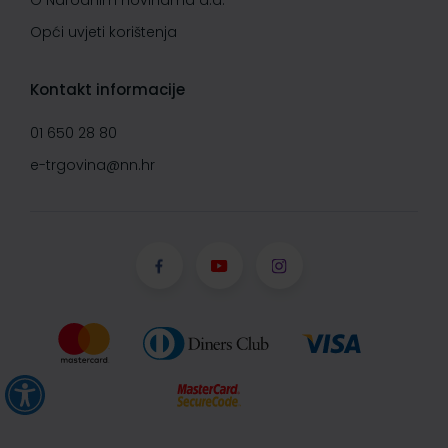
O Narodnim novinama d.d.
Opći uvjeti korištenja
Kontakt informacije
01 650 28 80
e-trgovina@nn.hr