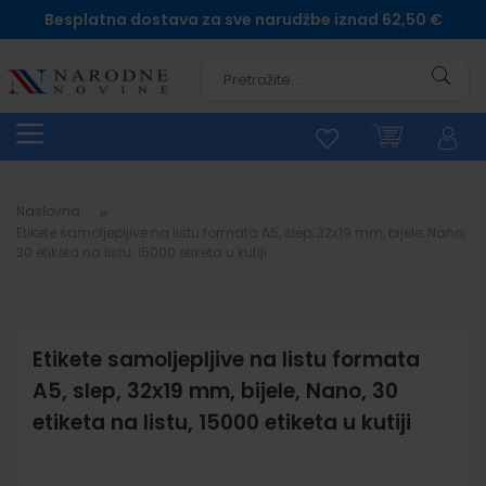
Besplatna dostava za sve narudžbe iznad 62,50 €
Pretra
Naslovna
Etikete samoljepljive na listu formata A5, slep, 32x19 mm, bijele, Nano,
30 etiketa na listu, 15000 etiketa u kutiji
Etikete samoljepljive na listu formata
A5, slep, 32x19 mm, bijele, Nano, 30
etiketa na listu, 15000 etiketa u kutiji