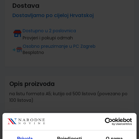
Dostava
Dostavljamo po cijeloj Hrvatskoj
Dostupno u 2 poslovnica
Provjeri i pokupi odmah
Osobno preuzimanje u PC Zagreb
Besplatno
Opis proizvoda
na listu formata A5; kutija od 500 listova (povezano po
100 listova)
Detalji proizvoda
Privola
Pojedinosti
O nama