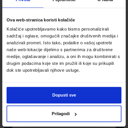
Šifra proizvoda
930081
Jedinična mjera
kut
Ova web-stranica koristi kolačiće
Kolačiće upotrebljavamo kako bismo personalizirali
sadržaj i oglase, omogućili značajke društvenih medija i
analizirali promet. Isto tako, podatke o vašoj upotrebi
naše web-lokacije dijelimo s partnerima za društvene
medije, oglašavanje i analizu, a oni ih mogu kombinirati s
drugim podacima koje ste im pružili ili koje su prikupili
dok ste upotrebljavali njihove usluge.
Newsletter prijava
Prijavite se kako bi primali informacije o novim
Dopusti sve
proizvodima i uslugama, akcijama i drugim
pogodnostima
Prilagodi