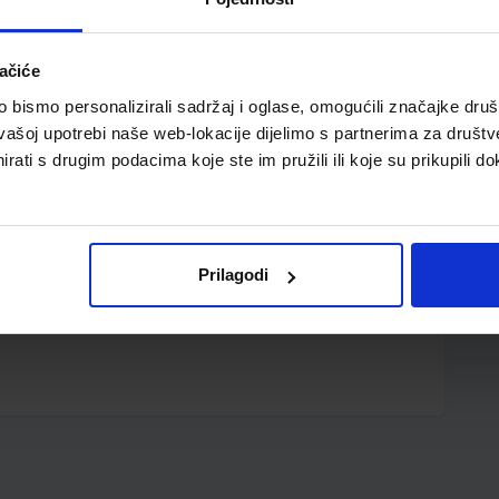
ačiće
bismo personalizirali sadržaj i oglase, omogućili značajke društv
vašoj upotrebi naše web-lokacije dijelimo s partnerima za društv
rati s drugim podacima koje ste im pružili ili koje su prikupili do
vezano po 100 listova)
Prilagodi