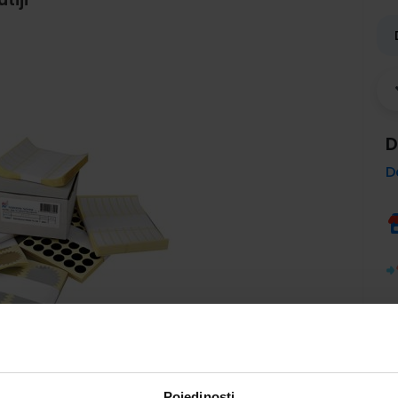
D
D
Pojedinosti