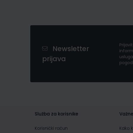
Prijavi
Newsletter
inform
usluga
prijava
pogod
Služba za korisnike
Važne
Korisnički račun
Kako 