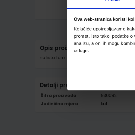
Skip
Ova web-stranica koristi kol
to
the
Kolačiće upotrebljavamo kako 
beginning
of
promet. Isto tako, podatke o 
the
analizu, a oni ih mogu kombini
images
Opis proizvoda
gallery
usluge.
na listu formata A5; kutija od 500 listova (po
Detalji proizvoda
Šifra proizvoda
930082
Jedinična mjera
kut