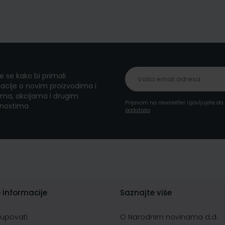
te se kako bi primali
acije o novim proizvodima i
ma, akcijama i drugim
Prijavom na newsletter izjavljujete d
nostima
podataka
 informacije
Saznajte više
kupovati
O Narodnim novinama d.d.