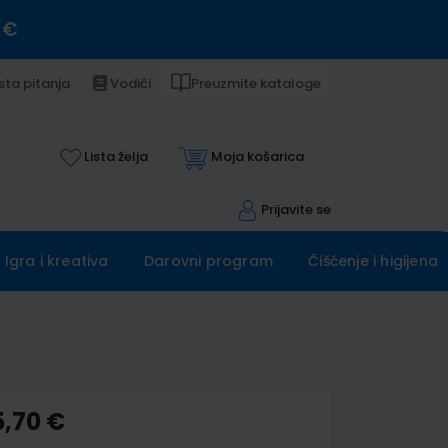
 €
sta pitanja
Vodiči
Preuzmite kataloge
Lista želja
Moja košarica
Prijavite se
Igra i kreativa
Darovni program
Čišćenje i higijena
5,70 €