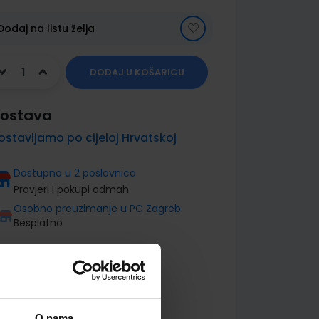
Dodaj na listu želja
DODAJ U KOŠARICU
ostava
ostavljamo po cijeloj Hrvatskoj
Dostupno u 2 poslovnica
Provjeri i pokupi odmah
Osobno preuzimanje u PC Zagreb
Besplatno
O nama