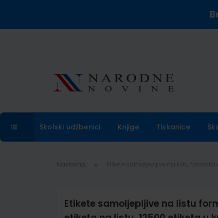
B
Školski udžbenici
Knjige
Tiskanice
Šk
Naslovna
Etikete samoljepljive na listu formata A
Etikete samoljepljive na listu fo
etiketa na listu, 12500 etiketa u ku