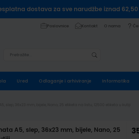
esplatna dostava za sve narudžbe iznad 62,50
Poslovnice
Kontakt
O nama
Če
Pretražite
Pretražite
ola
Ured
Odlaganje i arhiviranje
Informatika
5, slep, 36x23 mm, bijele, Nano, 25 etiketa na listu, 12500 etiketa u kutiji
rmata A5, slep, 36x23 mm, bijele, Nano, 25
3
tiji