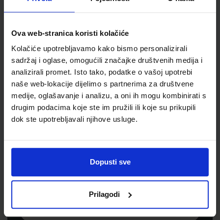
Jedinična mjera
kom
Ova web-stranica koristi kolačiće
Kolačiće upotrebljavamo kako bismo personalizirali
sadržaj i oglase, omogućili značajke društvenih medija i
analizirali promet. Isto tako, podatke o vašoj upotrebi
naše web-lokacije dijelimo s partnerima za društvene
medije, oglašavanje i analizu, a oni ih mogu kombinirati s
drugim podacima koje ste im pružili ili koje su prikupili
dok ste upotrebljavali njihove usluge.
Newsletter prijava
Prijavite se kako bi primali informacije o novim
Dopusti sve
proizvodima i uslugama, akcijama i drugim
pogodnostima
Prilagodi