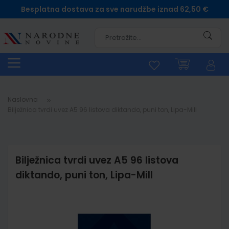
Besplatna dostava za sve narudžbe iznad 62,50 €
Pretra
Naslovna
Bilježnica tvrdi uvez A5 96 listova diktando, puni ton, Lipa-Mill
Bilježnica tvrdi uvez A5 96 listova
diktando, puni ton, Lipa-Mill
Skip
to
the