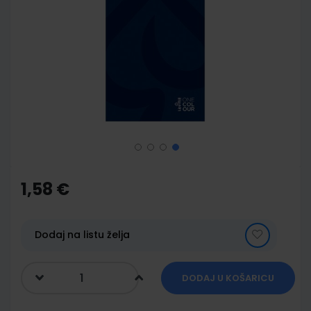
end
of
the
images
gallery
Skip
to
the
1,58 €
beginning
of
the
images
Dodaj na listu želja
gallery
DODAJ U KOŠARICU