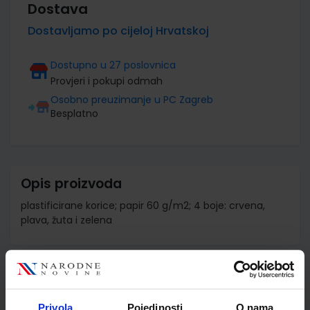
Dostava
Dostavljamo po cijeloj Hrvatskoj
Dostupno u 27 poslovnica
Provjeri i pokupi odmah
Osobno preuzimanje u PC Zagreb
Besplatno
Opis proizvoda
plastificirane korice; papir 60 g/m2; 4 boje: crvena,
plava, žuta i zelena
Detalji proizvoda
Šifra proizvoda
930320
Privola
Pojedinosti
O nama