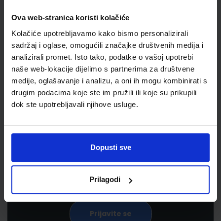
Ova web-stranica koristi kolačiće
Kolačiće upotrebljavamo kako bismo personalizirali
sadržaj i oglase, omogućili značajke društvenih medija i
analizirali promet. Isto tako, podatke o vašoj upotrebi
naše web-lokacije dijelimo s partnerima za društvene
medije, oglašavanje i analizu, a oni ih mogu kombinirati s
drugim podacima koje ste im pružili ili koje su prikupili
Newsletter prijava
dok ste upotrebljavali njihove usluge.
Prijavite se kako bi primali informacije o novim
proizvodima i uslugama, akcijama i drugim
Dopusti sve
pogodnostima
Prilagodi