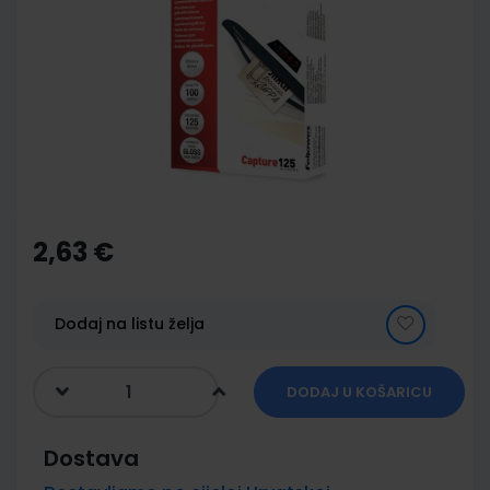
end
of
the
images
gallery
Skip
to
the
2,63 €
beginning
of
the
images
Dodaj na listu želja
gallery
DODAJ U KOŠARICU
Dostava