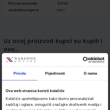
Šifra proizvoda
931149
Jedinična mjera
kom
Uz ovaj proizvod kupci su kupili i
ovo…
Privola
Pojedinosti
O nama
Fascikl prešpan s
mehanizmom, Nano,
crveni
Ova web-stranica koristi kolačiće
Kolačiće upotrebljavamo kako bismo personalizirali
sadržaj i oglase, omogućili značajke društvenih medija i