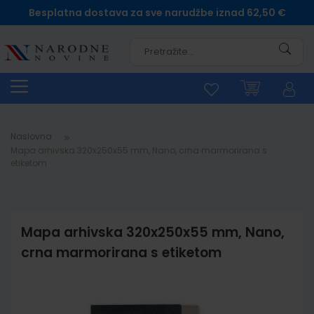
Besplatna dostava za sve narudžbe iznad 62,50 €
Pretra
Naslovna
Mapa arhivska 320x250x55 mm, Nano, crna marmorirana s
etiketom
Mapa arhivska 320x250x55 mm, Nano,
crna marmorirana s etiketom
Skip