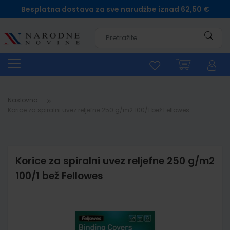
Besplatna dostava za sve narudžbe iznad 62,50 €
Pretra
Naslovna
Korice za spiralni uvez reljefne 250 g/m2 100/1 bež Fellowes
Korice za spiralni uvez reljefne 250 g/m2
100/1 bež Fellowes
Skip
to
the