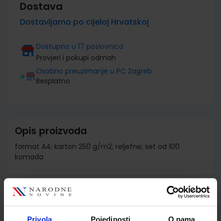
Dostava
Dostavljamo po cijeloj Hrvatskoj
Dostupno u 17 poslovnica
Provjeri i pokupi odmah
Osobno preuzimanje u PC Zagreb
Besplatno
Opis proizvoda
format A4; karton 250 g/m2; reljefne; set od 100
komada
Detalji proizvoda
Šifra proizvoda
934382
Privola
Pojedinosti
O nama