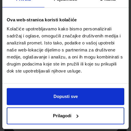
Jedinična mjera
kut
Ova web-stranica koristi kolačiće
Kolačiće upotrebljavamo kako bismo personalizirali
sadržaj i oglase, omogućili značajke društvenih medija i
analizirali promet. Isto tako, podatke o vašoj upotrebi
naše web-lokacije dijelimo s partnerima za društvene
medije, oglašavanje i analizu, a oni ih mogu kombinirati s
drugim podacima koje ste im pružili ili koje su prikupili
dok ste upotrebljavali njihove usluge.
Newsletter prijava
Prijavite se kako bi primali informacije o novim
Dopusti sve
proizvodima i uslugama, akcijama i drugim
pogodnostima
Prilagodi