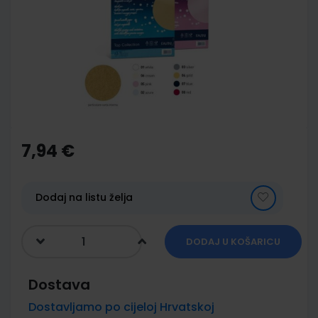
of
the
images
gallery
Skip
to
the
7,94 €
beginning
of
the
images
Dodaj na listu želja
gallery
DODAJ U KOŠARICU
Dostava
Dostavljamo po cijeloj Hrvatskoj