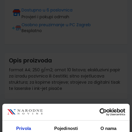
Dostupno u 6 poslovnica
Provjeri i pokupi odmah
Osobno preuzimanje u PC Zagreb
Besplatno
Opis proizvoda
format A4; 250 g/m2; omot 10 listova; ekskluzivni papir
za izradu pozivnica ili čestitki; sitno svjetlucava
struktura; za kopirne strojeve; strojeve za digitalni tisak
te laserske i ink-jet pisače
Detalji proizvoda
Šifra proizvoda
935364
Privola
Pojedinosti
O nama