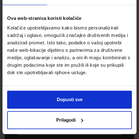
Jedinična mjera
om
Ova web-stranica koristi kolačiće
Kolačiće upotrebljavamo kako bismo personalizirali
sadržaj i oglase, omogućili značajke društvenih medija i
analizirali promet. Isto tako, podatke o vašoj upotrebi
naše web-lokacije dijelimo s partnerima za društvene
medije, oglašavanje i analizu, a oni ih mogu kombinirati s
drugim podacima koje ste im pružili ili koje su prikupili
dok ste upotrebljavali njihove usluge.
Newsletter prijava
Prijavite se kako bi primali informacije o novim
Dopusti sve
proizvodima i uslugama, akcijama i drugim
pogodnostima
Prilagodi