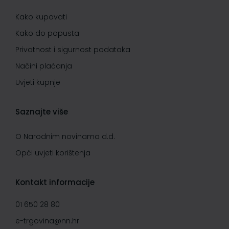
Kako kupovati
Kako do popusta
Privatnost i sigurnost podataka
Načini plaćanja
Uvjeti kupnje
Saznajte više
O Narodnim novinama d.d.
Opći uvjeti korištenja
Kontakt informacije
01 650 28 80
e-trgovina@nn.hr