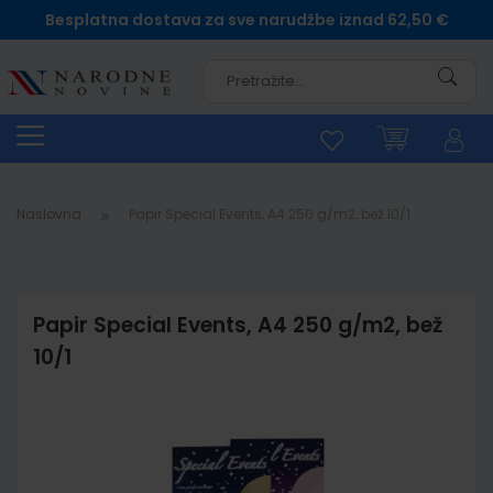
Besplatna dostava za sve narudžbe iznad 62,50 €
Pretra
Naslovna
Papir Special Events, A4 250 g/m2, bež 10/1
Papir Special Events, A4 250 g/m2, bež
10/1
Skip
to
the
end