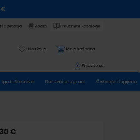
 €
sta pitanja
Vodiči
Preuzmite kataloge
Lista želja
Moja košarica
Prijavite se
Igra i kreativa
Darovni program
Čišćenje i higijena
,30 €