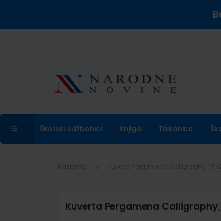
B
Školski udžbenici
Knjige
Tiskanice
Šk
Naslovna
Kuverta Pergamena Calligraphy, 110x
Kuverta Pergamena Calligraphy, 