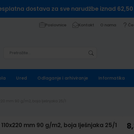
esplatna dostava za sve narudžbe iznad 62,50
Poslovnice
Kontakt
O nama
Če
Pretražite
Pretražite
ola
Ured
Odlaganje i arhiviranje
Informatika
220 mm 90 g/m2, boja lješnjaka 25/1
110x220 mm 90 g/m2, boja lješnjaka 25/1
8