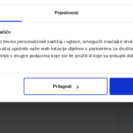
Pojedinosti
ačiće
bismo personalizirali sadržaj i oglase, omogućili značajke društv
vašoj upotrebi naše web-lokacije dijelimo s partnerima za društv
rati s drugim podacima koje ste im pružili ili koje su prikupili do
papira; čine komplet sa Calligraphy papirom; za
i tisak
Prilagodi