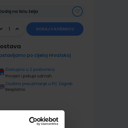
Dodaj na listu želja
DODAJ U KOŠARICU
ostava
ostavljamo po cijeloj Hrvatskoj
Dostupno u 2 poslovnica
Provjeri i pokupi odmah
Osobno preuzimanje u PC Zagreb
Besplatno