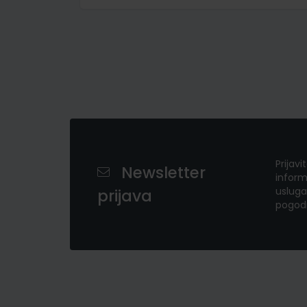
Prijavi
Newsletter
inform
usluga
prijava
pogod