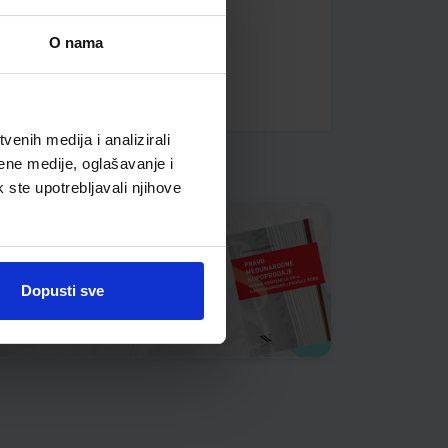
O nama
enih medija i analizirali
ene medije, oglašavanje i
k ste upotrebljavali njihove
Dopusti sve