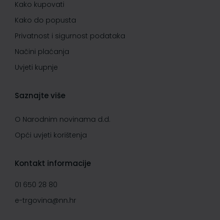
Kako kupovati
Kako do popusta
Privatnost i sigurnost podataka
Načini plaćanja
Uvjeti kupnje
Saznajte više
O Narodnim novinama d.d.
Opći uvjeti korištenja
Kontakt informacije
01 650 28 80
e-trgovina@nn.hr