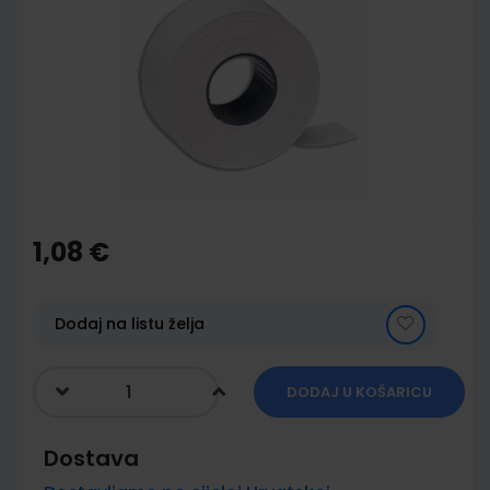
end
of
the
images
gallery
Skip
to
the
1,08 €
beginning
of
the
images
Dodaj na listu želja
gallery
DODAJ U KOŠARICU
Dostava