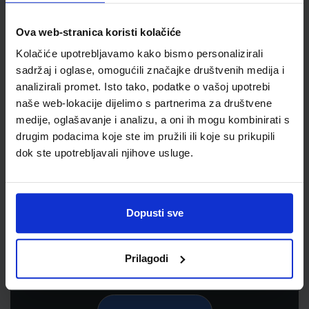
Ova web-stranica koristi kolačiće
Kolačiće upotrebljavamo kako bismo personalizirali
sadržaj i oglase, omogućili značajke društvenih medija i
analizirali promet. Isto tako, podatke o vašoj upotrebi
naše web-lokacije dijelimo s partnerima za društvene
medije, oglašavanje i analizu, a oni ih mogu kombinirati s
drugim podacima koje ste im pružili ili koje su prikupili
dok ste upotrebljavali njihove usluge.
Newsletter prijava
Prijavite se kako bi primali informacije o novim
proizvodima i uslugama, akcijama i drugim
Dopusti sve
pogodnostima
Prilagodi