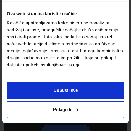
Ova web-stranica koristi kolačiće
Kolačiće upotrebljavamo kako bismo personalizirali
sadržaj i oglase, omogućili značajke društvenih medija i
analizirali promet. Isto tako, podatke o vašoj upotrebi
naše web-lokacije dijelimo s partnerima za društvene
medije, oglašavanje i analizu, a oni ih mogu kombinirati s
drugim podacima koje ste im pružili ili koje su prikupili
dok ste upotrebljavali njihove usluge.
Newsletter prijava
Prijavite se kako bi primali informacije o novim
proizvodima i uslugama, akcijama i drugim
Dopusti sve
pogodnostima
Prilagodi