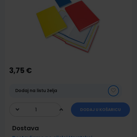
end
of
the
images
gallery
Skip
to
the
3,75 €
beginning
of
the
images
Dodaj na listu želja
gallery
DODAJ U KOŠARICU
Dostava