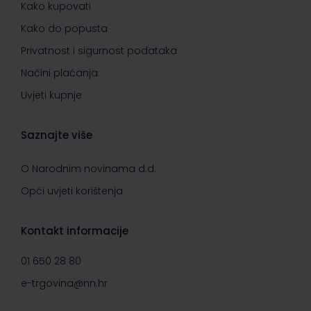
Kako kupovati
Kako do popusta
Privatnost i sigurnost podataka
Načini plaćanja
Uvjeti kupnje
Saznajte više
O Narodnim novinama d.d.
Opći uvjeti korištenja
Kontakt informacije
01 650 28 80
e-trgovina@nn.hr