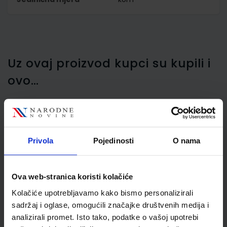
Uz ovaj proizvod kupci su kupili i
ovo…
Kuverte 110x230 mm ABT
Privola
Pojedinosti
O nama
PD latex, bijela
Ova web-stranica koristi kolačiće
Kolačiće upotrebljavamo kako bismo personalizirali
sadržaj i oglase, omogućili značajke društvenih medija i
analizirali promet. Isto tako, podatke o vašoj upotrebi