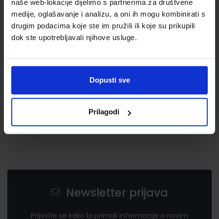
naše web-lokacije dijelimo s partnerima za društvene
medije, oglašavanje i analizu, a oni ih mogu kombinirati s
drugim podacima koje ste im pružili ili koje su prikupili
26,00 €
dok ste upotrebljavali njihove usluge.
Dopusti sve
Prilagodi
Newsletter prijava
Prijavite se kako bi primali informacije o novim