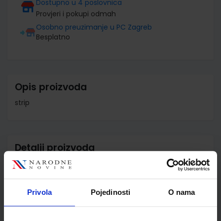
Dostupno u 4 poslovnica
Provjeri i pokupi odmah
Osobno preuzimanje u PC Zagreb
Besplatno
Opis proizvoda
strip
Detalji proizvoda
Šifra proizvoda
939115
Jedinična mjera
mill
Privola
Pojedinosti
O nama