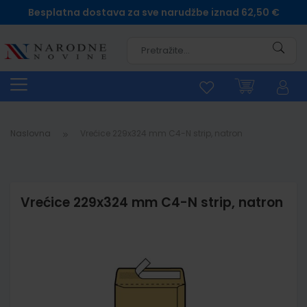
Besplatna dostava za sve narudžbe iznad 62,50 €
Pretra
Naslovna
Vrećice 229x324 mm C4-N strip, natron
Vrećice 229x324 mm C4-N strip, natron
Skip
to
the
end
of
the