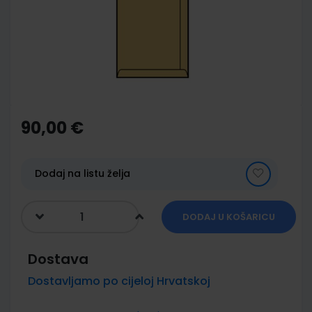
images
gallery
Skip
to
the
90,00 €
beginning
of
the
images
Dodaj na listu želja
gallery
DODAJ U KOŠARICU
Dostava
Dostavljamo po cijeloj Hrvatskoj