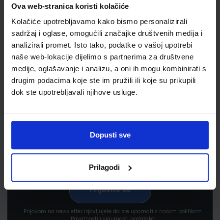
Ova web-stranica koristi kolačiće
Kolačiće upotrebljavamo kako bismo personalizirali
sadržaj i oglase, omogućili značajke društvenih medija i
analizirali promet. Isto tako, podatke o vašoj upotrebi
naše web-lokacije dijelimo s partnerima za društvene
medije, oglašavanje i analizu, a oni ih mogu kombinirati s
Newsletter prijava
drugim podacima koje ste im pružili ili koje su prikupili
dok ste upotrebljavali njihove usluge.
Prijavite se kako bi primali informacije o novim
proizvodima i uslugama, akcijama i drugim
pogodnostima
Dopusti sve
Prilagodi
Prijavom na newsletter izjavljujete da ste upoznati s našom politikom
Privatnosti i sigurnosti podataka