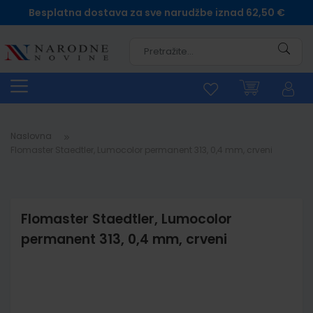
Besplatna dostava za sve narudžbe iznad 62,50 €
Pretra
Naslovna
Flomaster Staedtler, Lumocolor permanent 313, 0,4 mm, crveni
Flomaster Staedtler, Lumocolor
permanent 313, 0,4 mm, crveni
Skip
to
the