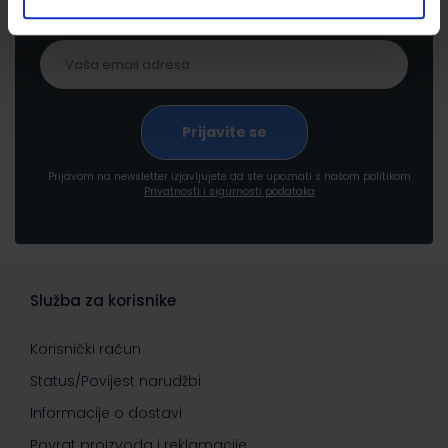
pogodnostima
Prijavom na newsletter izjavljujete da ste upoznati s našom politikom
Privatnosti i sigurnosti podataka
Služba za korisnike
Korisnički račun
Status/Povijest narudžbi
Informacije o dostavi
Povrat proizvoda i reklamacije