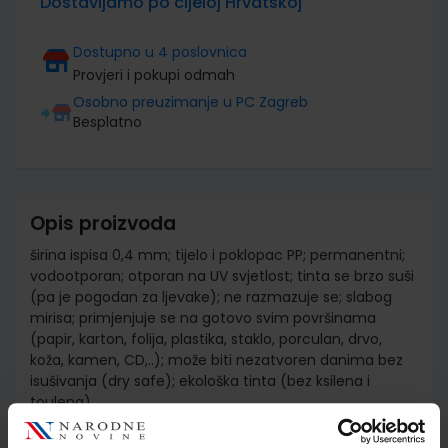
Dostavljamo po cijeloj Hrvatskoj
Dostupno u 4 poslovnica
Provjeri i pokupi odmah
Osobno preuzimanje u PC Zagreb
Besplatno
Opis proizvoda
širina ispisa 0,4 mm; tijelo i poklopac PP; permanentni;
vodootporan; otporan na UV svjetlost; tinta se brzo suši
(pa je pogodan za ljevake); ne razmazuje se; slabog
mirisa; primjenjuje se na gotovo svim površinama
(papir, karton, folija, plastika, staklo, porculan, drvo,
koža, kamen, CD,..); može biti nezatvoren danima bez
isušivanja (dry safe); ekološka tinta (bez ksilena i
toulena)