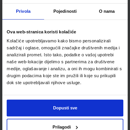
Privola
Pojedinosti
O nama
Detalji proizvoda
Šifra proizvoda
940065
Jedinična mjera
kom
Ova web-stranica koristi kolačiće
Kolačiće upotrebljavamo kako bismo personalizirali
sadržaj i oglase, omogućili značajke društvenih medija i
analizirali promet. Isto tako, podatke o vašoj upotrebi
naše web-lokacije dijelimo s partnerima za društvene
medije, oglašavanje i analizu, a oni ih mogu kombinirati s
drugim podacima koje ste im pružili ili koje su prikupili
dok ste upotrebljavali njihove usluge.
Newsletter prijava
Dopusti sve
Prijavite se kako bi primali informacije o novim
proizvodima i uslugama, akcijama i drugim
Prilagodi