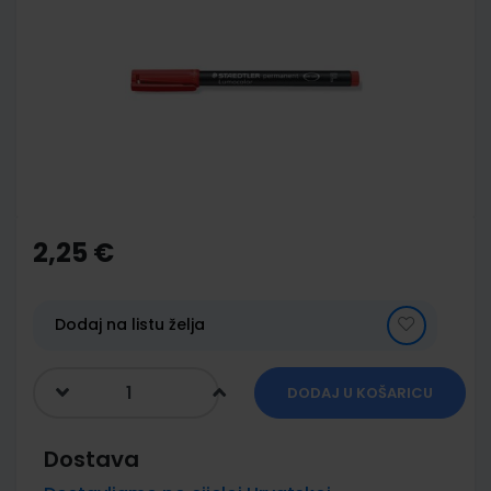
end
of
the
images
gallery
Skip
to
the
2,25 €
beginning
of
the
images
Dodaj na listu želja
gallery
DODAJ U KOŠARICU
Dostava