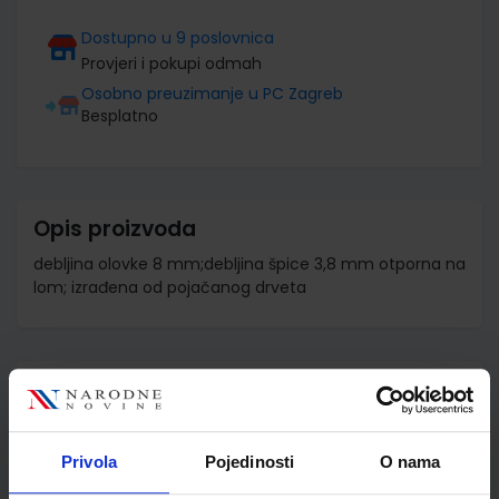
Dostupno u 9 poslovnica
Provjeri i pokupi odmah
Osobno preuzimanje u PC Zagreb
Besplatno
Opis proizvoda
debljina olovke 8 mm;debljina špice 3,8 mm otporna na
lom; izrađena od pojačanog drveta
Detalji proizvoda
Šifra proizvoda
941003
Jedinična mjera
kom
Privola
Pojedinosti
O nama