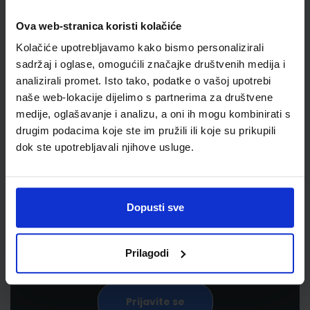
Ova web-stranica koristi kolačiće
Kolačiće upotrebljavamo kako bismo personalizirali
sadržaj i oglase, omogućili značajke društvenih medija i
analizirali promet. Isto tako, podatke o vašoj upotrebi
naše web-lokacije dijelimo s partnerima za društvene
medije, oglašavanje i analizu, a oni ih mogu kombinirati s
drugim podacima koje ste im pružili ili koje su prikupili
Newsletter prijava
dok ste upotrebljavali njihove usluge.
Prijavite se kako bi primali informacije o novim
proizvodima i uslugama, akcijama i drugim
Dopusti sve
pogodnostima
Prilagodi