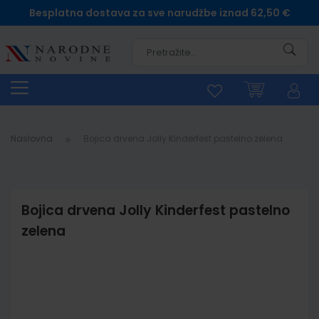
Besplatna dostava za sve narudžbe iznad 62,50 €
Pretra
Naslovna
Bojica drvena Jolly Kinderfest pastelno zelena
Bojica drvena Jolly Kinderfest pastelno
zelena
Skip
to
the
end