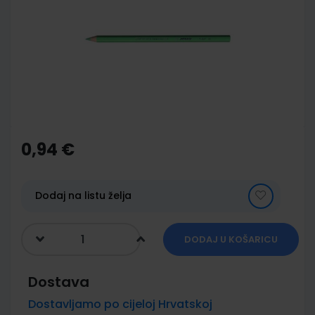
of
the
images
gallery
Skip
to
the
0,94 €
beginning
of
the
images
Dodaj na listu želja
gallery
DODAJ U KOŠARICU
Dostava
Dostavljamo po cijeloj Hrvatskoj