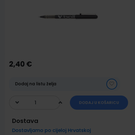
of
the
images
gallery
Skip
to
the
2,40 €
beginning
of
the
images
Dodaj na listu želja
gallery
DODAJ U KOŠARICU
Dostava
Dostavljamo po cijeloj Hrvatskoj