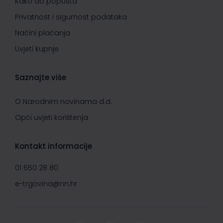
Kako do popusta
Privatnost i sigurnost podataka
Načini plaćanja
Uvjeti kupnje
Saznajte više
O Narodnim novinama d.d.
Opći uvjeti korištenja
Kontakt informacije
01 650 28 80
e-trgovina@nn.hr