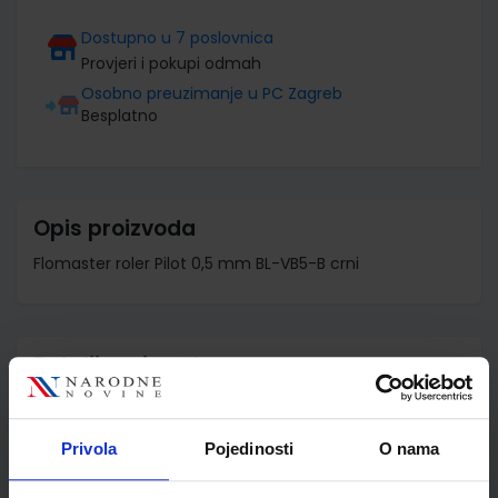
Dostupno u 7 poslovnica
Provjeri i pokupi odmah
Osobno preuzimanje u PC Zagreb
Besplatno
Opis proizvoda
Flomaster roler Pilot 0,5 mm BL-VB5-B crni
Detalji proizvoda
Šifra proizvoda
941213
Jedinična mjera
kom
Privola
Pojedinosti
O nama