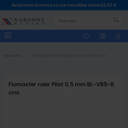
Besplatna dostava za sve narudžbe iznad 62,50 €
Pretra
Naslovna
Flomaster roler Pilot 0,5 mm BL-VB5-B crni
Flomaster roler Pilot 0,5 mm BL-VB5-B
crni
Skip
to
the
end