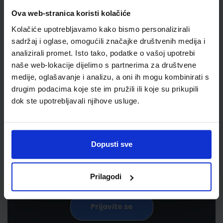
Ova web-stranica koristi kolačiće
Kolačiće upotrebljavamo kako bismo personalizirali
sadržaj i oglase, omogućili značajke društvenih medija i
analizirali promet. Isto tako, podatke o vašoj upotrebi
naše web-lokacije dijelimo s partnerima za društvene
medije, oglašavanje i analizu, a oni ih mogu kombinirati s
drugim podacima koje ste im pružili ili koje su prikupili
Newsletter prijava
dok ste upotrebljavali njihove usluge.
Prijavite se kako bi primali informacije o novim
proizvodima i uslugama, akcijama i drugim
pogodnostima
Dopusti sve
Prilagodi