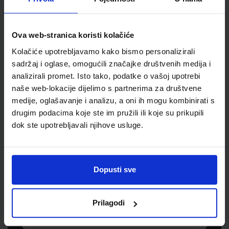
Jedinična mjera
kom
Ova web-stranica koristi kolačiće
Kolačiće upotrebljavamo kako bismo personalizirali
sadržaj i oglase, omogućili značajke društvenih medija i
analizirali promet. Isto tako, podatke o vašoj upotrebi
naše web-lokacije dijelimo s partnerima za društvene
medije, oglašavanje i analizu, a oni ih mogu kombinirati s
drugim podacima koje ste im pružili ili koje su prikupili
dok ste upotrebljavali njihove usluge.
Newsletter prijava
Prijavite se kako bi primali informacije o novim
Dopusti sve
proizvodima i uslugama, akcijama i drugim
pogodnostima
Prilagodi