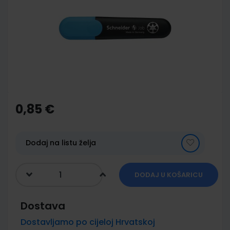
of
the
images
gallery
Skip
to
the
0,85 €
beginning
of
the
images
Dodaj na listu želja
gallery
DODAJ U KOŠARICU
Dostava
Dostavljamo po cijeloj Hrvatskoj