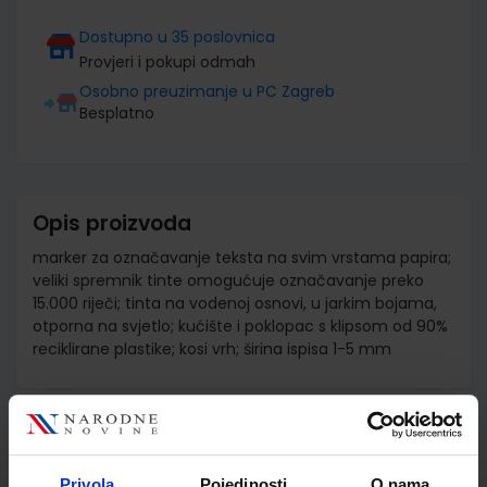
Dostupno u 35 poslovnica
Provjeri i pokupi odmah
Osobno preuzimanje u PC Zagreb
Besplatno
Opis proizvoda
marker za označavanje teksta na svim vrstama papira;
veliki spremnik tinte omogućuje označavanje preko
15.000 riječi; tinta na vodenoj osnovi, u jarkim bojama,
otporna na svjetlo; kućište i poklopac s klipsom od 90%
reciklirane plastike; kosi vrh; širina ispisa 1-5 mm
Detalji proizvoda
Šifra proizvoda
941288
Privola
Pojedinosti
O nama