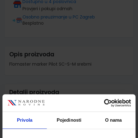
Dostupno u 4 poslovnica
Provjeri i pokupi odmah
Osobno preuzimanje u PC Zagreb
Besplatno
Opis proizvoda
Flomaster marker Pilot SC-S-M srebrni
Detalji proizvoda
Šifra proizvoda
941970
Jedinična mjera
kom
Privola
Pojedinosti
O nama