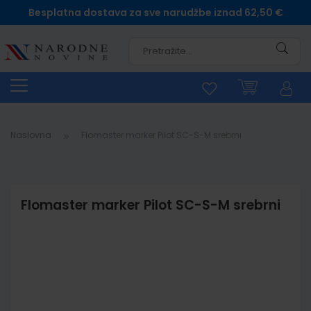
Besplatna dostava za sve narudžbe iznad 62,50 €
Pretra
Naslovna
Flomaster marker Pilot SC-S-M srebrni
Flomaster marker Pilot SC-S-M srebrni
Skip
to
the
end
of
the