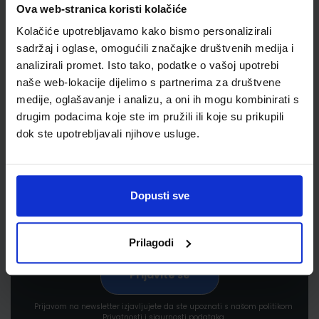
Ova web-stranica koristi kolačiće
Kolačiće upotrebljavamo kako bismo personalizirali
sadržaj i oglase, omogućili značajke društvenih medija i
analizirali promet. Isto tako, podatke o vašoj upotrebi
naše web-lokacije dijelimo s partnerima za društvene
medije, oglašavanje i analizu, a oni ih mogu kombinirati s
Newsletter prijava
drugim podacima koje ste im pružili ili koje su prikupili
dok ste upotrebljavali njihove usluge.
Prijavite se kako bi primali informacije o novim
proizvodima i uslugama, akcijama i drugim
pogodnostima
Dopusti sve
Prilagodi
Prijavom na newsletter izjavljujete da ste upoznati s našom politikom
Privatnosti i sigurnosti podataka