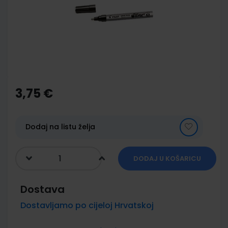
images
gallery
Skip
to
the
3,75 €
beginning
of
the
images
Dodaj na listu želja
gallery
DODAJ U KOŠARICU
Dostava
Dostavljamo po cijeloj Hrvatskoj