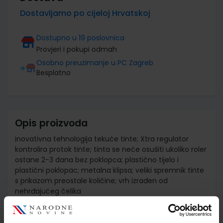
Dostavljamo po cijeloj Hrvatskoj
Dostupno u 19 poslovnica
Provjeri i pokupi odmah
Osobno preuzimanje u PC Zagreb
Besplatno
Opis proizvoda
inovativna tehnologija tekuće tinte; Xtra regulator
kontrolira protok tinte; tinta se neće osušiti ukoliko roler
ostane 2-3 dana bez poklopca; plastično tijelo i
plastični poklopac; metalna klipsa; veliki spremnik tinte
s prikazom preostale količine; vrh izrađen od
nehrđajućeg čelika