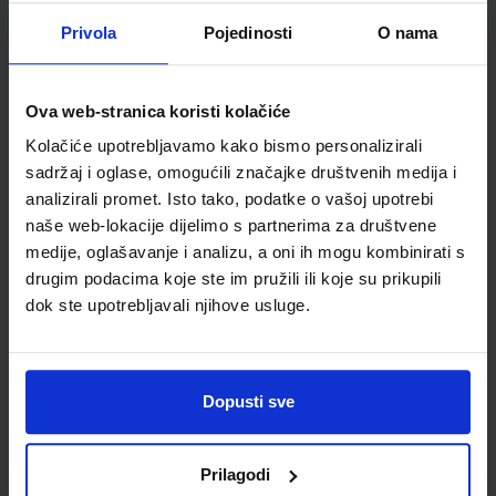
Detalji proizvoda
Privola
Pojedinosti
O nama
Šifra proizvoda
942183
Jedinična mjera
kom
Ova web-stranica koristi kolačiće
Kolačiće upotrebljavamo kako bismo personalizirali
sadržaj i oglase, omogućili značajke društvenih medija i
analizirali promet. Isto tako, podatke o vašoj upotrebi
naše web-lokacije dijelimo s partnerima za društvene
medije, oglašavanje i analizu, a oni ih mogu kombinirati s
drugim podacima koje ste im pružili ili koje su prikupili
dok ste upotrebljavali njihove usluge.
Newsletter prijava
Dopusti sve
Prijavite se kako bi primali informacije o novim
proizvodima i uslugama, akcijama i drugim
Prilagodi
pogodnostima