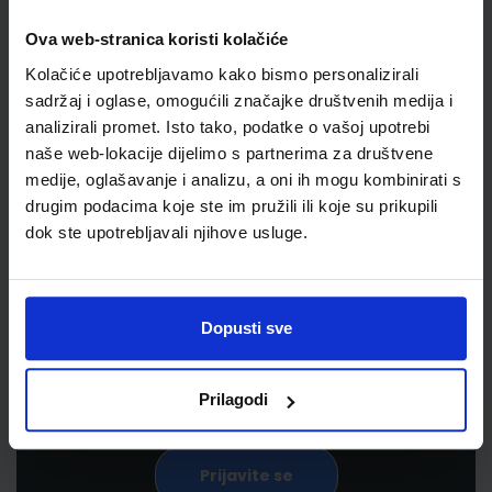
Ova web-stranica koristi kolačiće
Kolačiće upotrebljavamo kako bismo personalizirali
sadržaj i oglase, omogućili značajke društvenih medija i
analizirali promet. Isto tako, podatke o vašoj upotrebi
naše web-lokacije dijelimo s partnerima za društvene
medije, oglašavanje i analizu, a oni ih mogu kombinirati s
drugim podacima koje ste im pružili ili koje su prikupili
Newsletter prijava
dok ste upotrebljavali njihove usluge.
Prijavite se kako bi primali informacije o novim
proizvodima i uslugama, akcijama i drugim
Dopusti sve
pogodnostima
Prilagodi