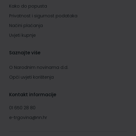
Kako do popusta
Privatnost i sigurnost podataka
Načini plaćanja
Uvjeti kupnje
Saznajte više
O Narodnim novinama d.d.
Opći uvjeti korištenja
Kontakt informacije
01 650 28 80
e-trgovina@nn.hr