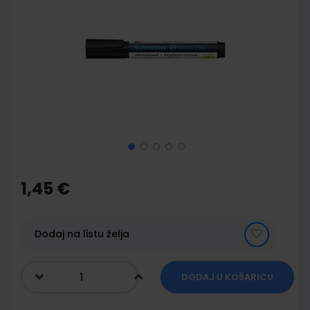
end
of
the
images
gallery
Skip
to
the
1,45 €
beginning
of
the
images
Dodaj na listu želja
gallery
DODAJ U KOŠARICU