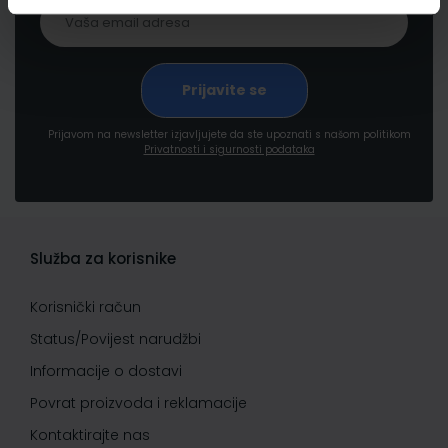
Prijavom na newsletter izjavljujete da ste upoznati s našom politikom
Privatnosti i sigurnosti podataka
Služba za korisnike
Korisnički račun
Status/Povijest narudžbi
Informacije o dostavi
Povrat proizvoda i reklamacije
Kontaktirajte nas