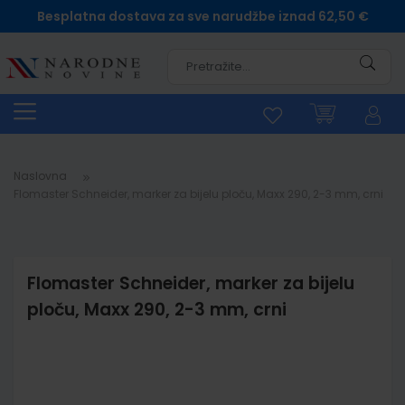
Besplatna dostava za sve narudžbe iznad 62,50 €
Pretra
Naslovna
Flomaster Schneider, marker za bijelu ploču, Maxx 290, 2-3 mm, crni
Flomaster Schneider, marker za bijelu
ploču, Maxx 290, 2-3 mm, crni
Skip
to
the