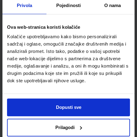
Detalji proizvoda
Privola
Pojedinosti
O nama
Šifra proizvoda
942201
Jedinična mjera
kom
Ova web-stranica koristi kolačiće
Kolačiće upotrebljavamo kako bismo personalizirali
sadržaj i oglase, omogućili značajke društvenih medija i
analizirali promet. Isto tako, podatke o vašoj upotrebi
naše web-lokacije dijelimo s partnerima za društvene
medije, oglašavanje i analizu, a oni ih mogu kombinirati s
drugim podacima koje ste im pružili ili koje su prikupili
dok ste upotrebljavali njihove usluge.
Newsletter prijava
Dopusti sve
Prijavite se kako bi primali informacije o novim
proizvodima i uslugama, akcijama i drugim
pogodnostima
Prilagodi