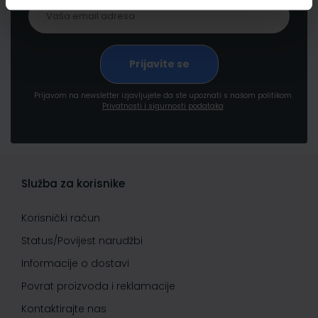
Prijavom na newsletter izjavljujete da ste upoznati s našom politikom
Privatnosti i sigurnosti podataka
Služba za korisnike
Korisnički račun
Status/Povijest narudžbi
Informacije o dostavi
Povrat proizvoda i reklamacije
Kontaktirajte nas