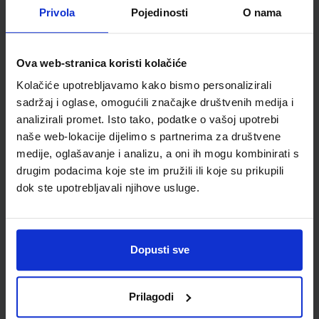
Detalji proizvoda
Privola
Pojedinosti
O nama
Šifra proizvoda
942202
Jedinična mjera
kom
Ova web-stranica koristi kolačiće
Kolačiće upotrebljavamo kako bismo personalizirali
sadržaj i oglase, omogućili značajke društvenih medija i
analizirali promet. Isto tako, podatke o vašoj upotrebi
naše web-lokacije dijelimo s partnerima za društvene
medije, oglašavanje i analizu, a oni ih mogu kombinirati s
drugim podacima koje ste im pružili ili koje su prikupili
dok ste upotrebljavali njihove usluge.
Newsletter prijava
Dopusti sve
Prijavite se kako bi primali informacije o novim
proizvodima i uslugama, akcijama i drugim
pogodnostima
Prilagodi