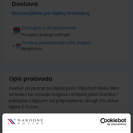
Dostava
Dostavljamo po cijeloj Hrvatskoj
Dostupno u 34 poslovnica
Provjeri i pokupi odmah
Osobno preuzimanje u PC Zagreb
Besplatno
Opis proizvoda
marker za pisanje po bijeloj ploči i flipchart bloku; lako
se briše i ne ostavlja tragove na bijeloj ploči; kučište i
poklopac s klipsom od polipropilena; okrugli vrh; širina
ispisa 2-3 mm