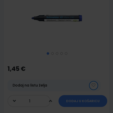
end
of
the
images
gallery
Skip
to
the
1,45 €
beginning
of
the
images
Dodaj na listu želja
gallery
DODAJ U KOŠARICU