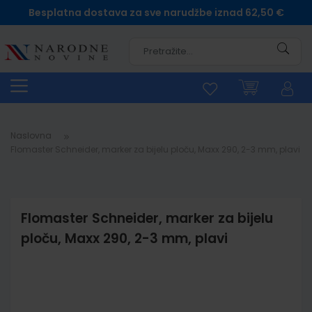
Besplatna dostava za sve narudžbe iznad 62,50 €
Pretra
Naslovna
Flomaster Schneider, marker za bijelu ploču, Maxx 290, 2-3 mm, plavi
Flomaster Schneider, marker za bijelu
ploču, Maxx 290, 2-3 mm, plavi
Skip
to
the