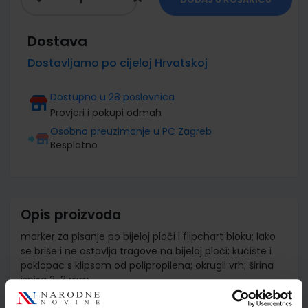
Dostava
Dostavljamo po cijeloj Hrvatskoj
Dostupno u 28 poslovnica
Provjeri i pokupi odmah
Osobno preuzimanje u PC Zagreb
Besplatno
Opis proizvoda
marker za pisanje po bijeloj ploči i flipchart bloku; lako
se briše i ne ostavlja tragove na bijeloj ploči; kučište i
poklopac s klipsom od polipropilena; okrugli vrh; širina
ispisa 2-3 mm