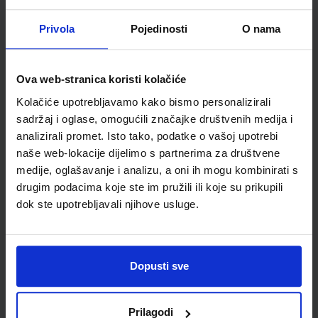
Privola
Pojedinosti
O nama
Detalji proizvoda
Šifra proizvoda
942204
Jedinična mjera
kom
Ova web-stranica koristi kolačiće
Kolačiće upotrebljavamo kako bismo personalizirali
sadržaj i oglase, omogućili značajke društvenih medija i
analizirali promet. Isto tako, podatke o vašoj upotrebi
naše web-lokacije dijelimo s partnerima za društvene
medije, oglašavanje i analizu, a oni ih mogu kombinirati s
drugim podacima koje ste im pružili ili koje su prikupili
dok ste upotrebljavali njihove usluge.
Newsletter prijava
Dopusti sve
Prijavite se kako bi primali informacije o novim
proizvodima i uslugama, akcijama i drugim
Prilagodi