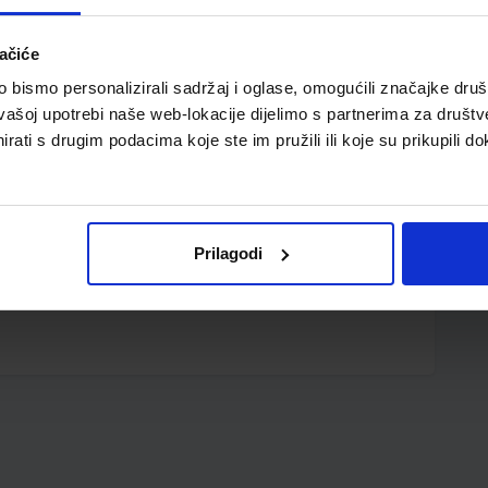
ačiće
bismo personalizirali sadržaj i oglase, omogućili značajke društv
vašoj upotrebi naše web-lokacije dijelimo s partnerima za društv
rati s drugim podacima koje ste im pružili ili koje su prikupili do
ke; plastična klipsa; ergonomski, gumirani prstohvat
Prilagodi