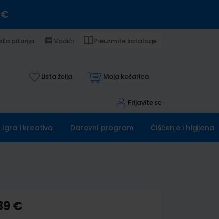
 €
sta pitanja
Vodiči
Preuzmite kataloge
Lista želja
Moja košarica
Prijavite se
Igra i kreativa
Darovni program
Čišćenje i higijena
89 €