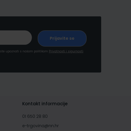
a ste upoznati s našom politikom
Privatnosti i sigurnosti
Kontakt informacije
01 650 28 80
e-trgovina@nn.hr