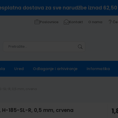
esplatna dostava za sve narudžbe iznad 62,50
Poslovnice
Kontakt
O nama
Če
Pretražite
Pretražite
ola
Ured
Odlaganje i arhiviranje
Informatika
185-SL-R, 0,5 mm, crvena
p, H-185-SL-R, 0,5 mm, crvena
1,