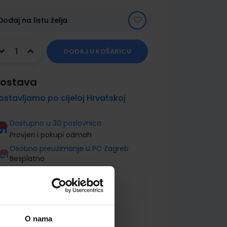
Dodaj na listu želja
DODAJ U KOŠARICU
ostava
ostavljamo po cijeloj Hrvatskoj
Dostupno u 30 poslovnica
Provjeri i pokupi odmah
Osobno preuzimanje u PC Zagreb
Besplatno
O nama