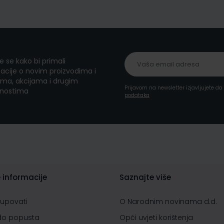
te se kako bi primali
acije o novim proizvodima i
ma, akcijama i drugim
Prijavom na newsletter izjavljujete d
nostima
podataka
 informacije
Saznajte više
kupovati
O Narodnim novinama d.d.
do popusta
Opći uvjeti korištenja