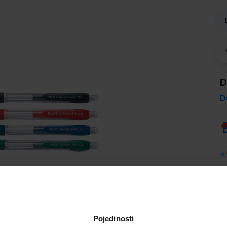
D
D
Pojedinosti