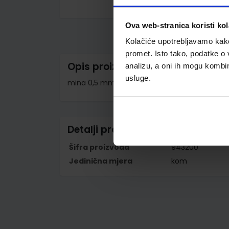
Skip
to
Ova web-stranica koristi kol
the
beginning
Kolačiće upotrebljavamo kako 
of
the
promet. Isto tako, podatke o 
images
Opis proizvoda
analizu, a oni ih mogu kombini
gallery
usluge.
mina 0,5 mm; s gumicom; plastično tijelo olov
Detalji proizvoda
Šifra proizvoda
943200
Jedinična mjera
kom