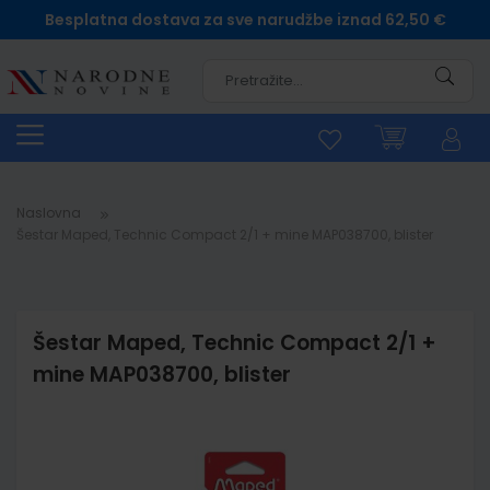
Besplatna dostava za sve narudžbe iznad 62,50 €
Pretra
Naslovna
Šestar Maped, Technic Compact 2/1 + mine MAP038700, blister
Šestar Maped, Technic Compact 2/1 +
mine MAP038700, blister
Skip
to
the