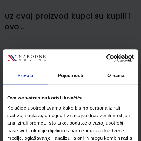
Uz ovaj proizvod kupci su kupili i
ovo…
Grafitna olovka Maped
Black Pep'S HB MAP850021
Privola
Pojedinosti
O nama
Ova web-stranica koristi kolačiće
Kolačiće upotrebljavamo kako bismo personalizirali
sadržaj i oglase, omogućili značajke društvenih medija i
analizirali promet. Isto tako, podatke o vašoj upotrebi
naše web-lokacije dijelimo s partnerima za društvene
medije, oglašavanje i analizu, a oni ih mogu kombinirati s
0,33 €