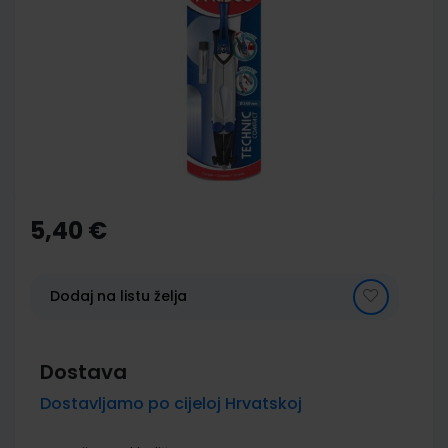
end
of
the
images
gallery
Skip
to
the
5,40 €
beginning
of
the
images
Dodaj na listu želja
gallery
Dostava
Dostavljamo po cijeloj Hrvatskoj