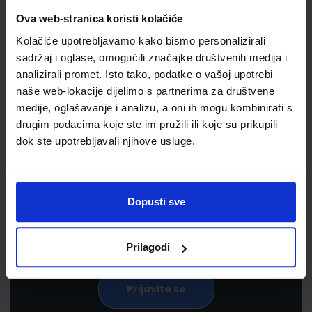
Ova web-stranica koristi kolačiće
Kolačiće upotrebljavamo kako bismo personalizirali
sadržaj i oglase, omogućili značajke društvenih medija i
analizirali promet. Isto tako, podatke o vašoj upotrebi
naše web-lokacije dijelimo s partnerima za društvene
medije, oglašavanje i analizu, a oni ih mogu kombinirati s
drugim podacima koje ste im pružili ili koje su prikupili
Newsletter prijava
dok ste upotrebljavali njihove usluge.
Prijavite se kako bi primali informacije o novim
proizvodima i uslugama, akcijama i drugim
pogodnostima
Dopusti sve
Prilagodi