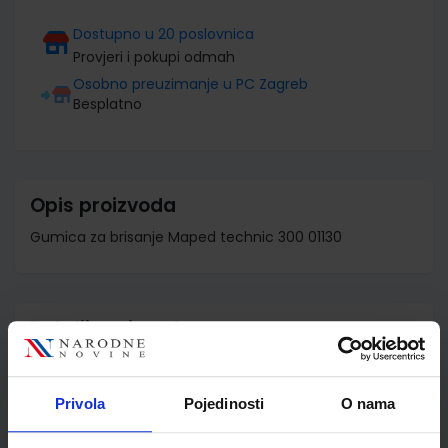
Dostupno u 20 poslovnica
Provjeri i pokupi odmah
Osobno preuzimanje u PC Zagreb
Besplatno
Opis proizvoda
Gumica za brisanje Maped technic 300 01130
Detalji proizvoda
Šifra proizvoda
945399
Jedinična mjera
kom
Privola
Pojedinosti
O nama