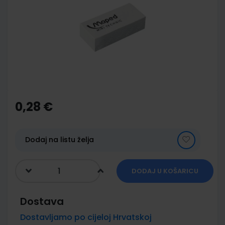
of
the
images
gallery
Skip
to
the
0,28 €
beginning
of
the
images
Dodaj na listu želja
gallery
DODAJ U KOŠARICU
Dostava
Dostavljamo po cijeloj Hrvatskoj