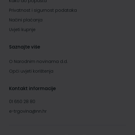
Kako do popusta
Privatnost i sigurnost podataka
Načini plaćanja
Uvjeti kupnje
Saznajte više
O Narodnim novinama d.d.
Opći uvjeti korištenja
Kontakt informacije
01 650 28 80
e-trgovina@nn.hr