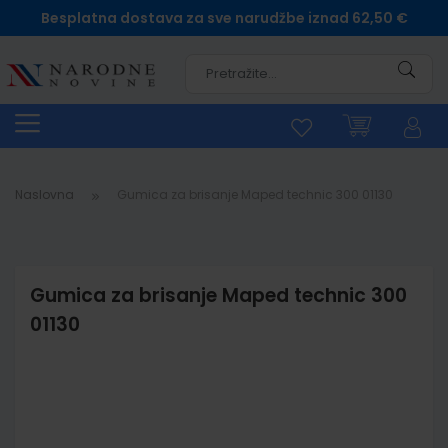
Besplatna dostava za sve narudžbe iznad 62,50 €
Pretra
Naslovna
Gumica za brisanje Maped technic 300 01130
Gumica za brisanje Maped technic 300
01130
Skip
to
the
end