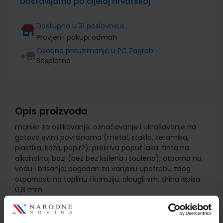
Dostavljamo po cijeloj Hrvatskoj
Dostupno u 31 poslovnica
Provjeri i pokupi odmah
Osobno preuzimanje u PC Zagreb
Besplatno
Opis proizvoda
marker za oslikavanje, označavanje i ukrašavanje na
gotovo svim površinama (metal, staklo, keramika,
plastika, koža, papir?); prekriva poput laka; tinta na
alkoholnoj bazi (bez bez ksilena i toulena), otporna na
vodu i brisanje; pogodan za vanjsku upotrebu zbog
otpornosti na toplinu i koroziju; okrugli vrh; širina ispisa
0,8 mm