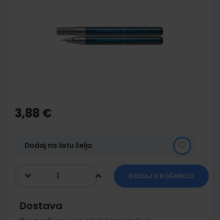
end
of
the
images
gallery
Skip
to
the
3,88 €
beginning
of
the
images
Dodaj na listu želja
gallery
DODAJ U KOŠARICU
Dostava