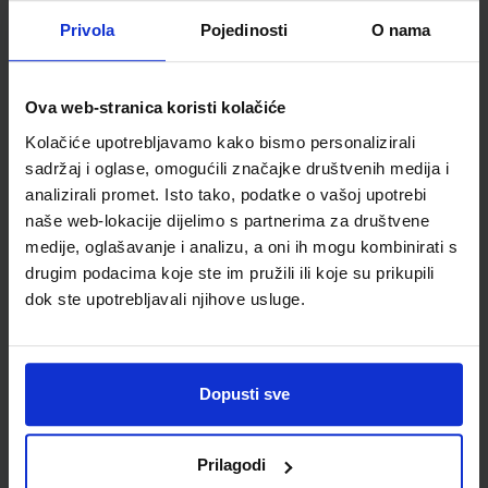
Detalji proizvoda
Privola
Pojedinosti
O nama
Šifra proizvoda
947659
Jedinična mjera
kom
Ova web-stranica koristi kolačiće
Kolačiće upotrebljavamo kako bismo personalizirali
sadržaj i oglase, omogućili značajke društvenih medija i
analizirali promet. Isto tako, podatke o vašoj upotrebi
naše web-lokacije dijelimo s partnerima za društvene
medije, oglašavanje i analizu, a oni ih mogu kombinirati s
drugim podacima koje ste im pružili ili koje su prikupili
dok ste upotrebljavali njihove usluge.
Newsletter prijava
Dopusti sve
Prijavite se kako bi primali informacije o novim
proizvodima i uslugama, akcijama i drugim
Prilagodi
pogodnostima