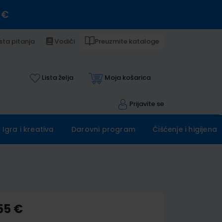
 €
sta pitanja
Vodiči
Preuzmite kataloge
Lista želja
Moja košarica
Prijavite se
Igra i kreativa
Darovni program
Čišćenje i higijena
55 €