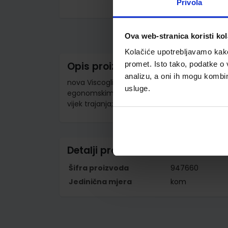
Privola
Skip
to
the
Ova web-stranica koristi kol
beginning
of
Kolačiće upotrebljavamo kako 
the
images
Opis proizvoda
promet. Isto tako, podatke o 
gallery
analizu, a oni ih mogu kombini
nova Viscoglide tehnologija osigurava izuzetn
usluge.
egonomskim prstohvatom; tanki, elegantni diz
vijek trajanja; širina ispisa M
Detalji proizvoda
Šifra proizvoda
947660
Jedinična mjera
kom