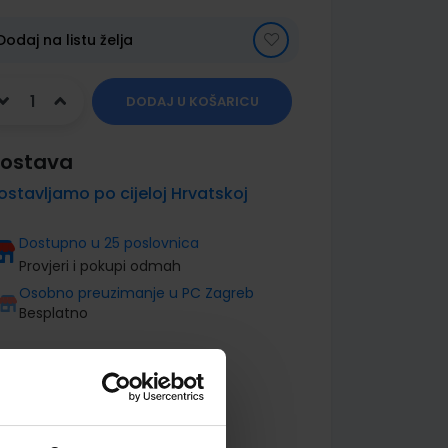
Dodaj na listu želja
DODAJ U KOŠARICU
ostava
ostavljamo po cijeloj Hrvatskoj
Dostupno u 25 poslovnica
Provjeri i pokupi odmah
Osobno preuzimanje u PC Zagreb
Besplatno