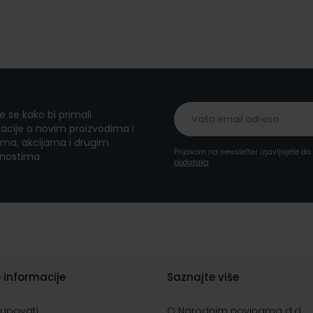
te se kako bi primali
acije o novim proizvodima i
ma, akcijama i drugim
Prijavom na newsletter izjavljujete d
nostima
podataka
 informacije
Saznajte više
kupovati
O Narodnim novinama d.d.