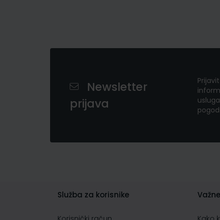
Prijavi
Newsletter
inform
usluga
prijava
pogod
Služba za korisnike
Važne
Korisnički račun
Kako 