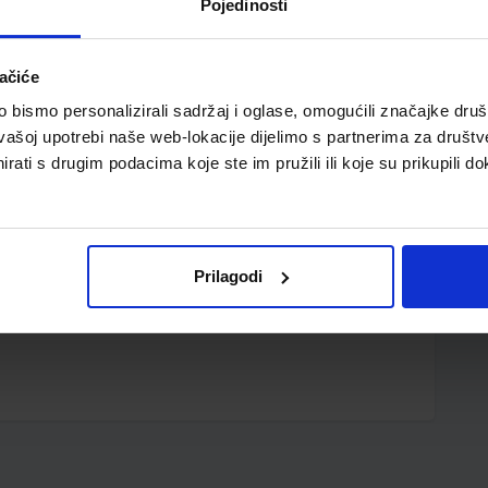
Pojedinosti
ačiće
bismo personalizirali sadržaj i oglase, omogućili značajke društv
vašoj upotrebi naše web-lokacije dijelimo s partnerima za društv
rati s drugim podacima koje ste im pružili ili koje su prikupili do
u lakoću pisanja; plastično tijelo olovke s gumiranim,
ajn; brzosušeća tinta; crna tinta je vodootporna; dugi
Prilagodi