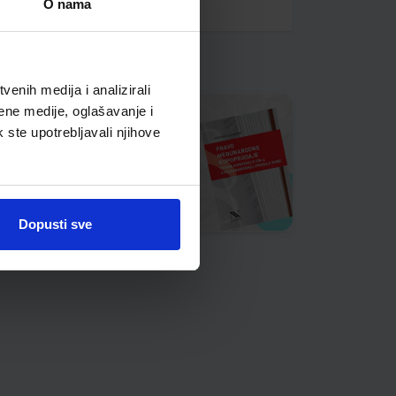
O nama
enih medija i analizirali
ene medije, oglašavanje i
k ste upotrebljavali njihove
Dopusti sve