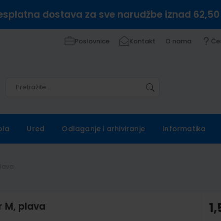
esplatna dostava za sve narudžbe iznad 62,50
Poslovnice
Kontakt
O nama
Če
Pretražite
Pretražite
ola
Ured
Odlaganje i arhiviranje
Informatika
plava
r M, plava
1,