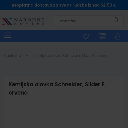
Besplatna dostava za sve narudžbe iznad 62,50 €
Pretra
Naslovna
Kemijska olovka Schneider, Slider F, crvena
Kemijska olovka Schneider, Slider F,
crvena
Skip
to
the
end