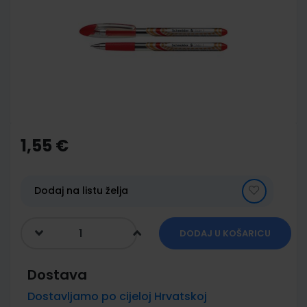
of
the
images
gallery
Skip
to
the
1,55 €
beginning
of
the
images
Dodaj na listu želja
gallery
DODAJ U KOŠARICU
Dostava
Dostavljamo po cijeloj Hrvatskoj