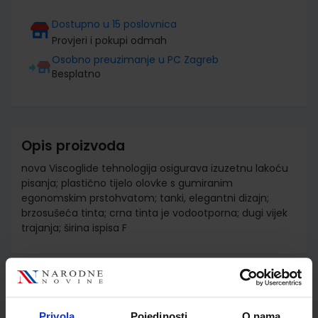
Dostupno u 15 poslovnica
Provjeri i pokupi odmah
Osobno preuzimanje u PC Zagreb
Besplatno
Opis proizvoda
nova Viscoglide tehnologija osigurava izuzetnu lakoću
pisanja; plastično tijelo olovke s gumiranim
egonomskim prstohvatom; tanki, elegantni dizajn;
brzosušeća tinta; crna tinta je vodootporna; dugi vijek
trajanja; širina ispisa F
Detalji proizvoda
Šifra proizvoda
948018
Privola
Pojedinosti
O nama