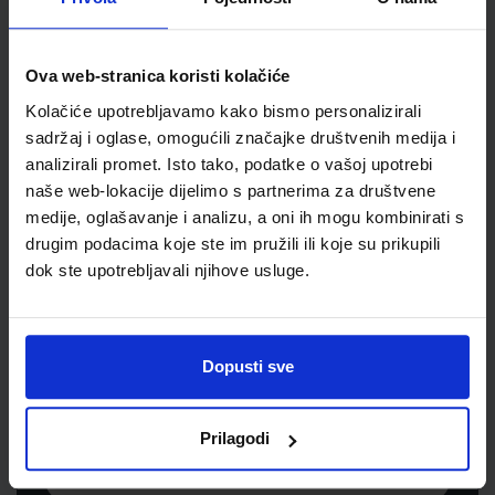
Jedinična mjera
kom
Ova web-stranica koristi kolačiće
Kolačiće upotrebljavamo kako bismo personalizirali
sadržaj i oglase, omogućili značajke društvenih medija i
analizirali promet. Isto tako, podatke o vašoj upotrebi
naše web-lokacije dijelimo s partnerima za društvene
medije, oglašavanje i analizu, a oni ih mogu kombinirati s
drugim podacima koje ste im pružili ili koje su prikupili
dok ste upotrebljavali njihove usluge.
Newsletter prijava
Prijavite se kako bi primali informacije o novim
Dopusti sve
proizvodima i uslugama, akcijama i drugim
pogodnostima
Prilagodi