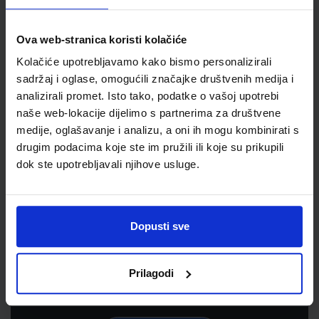
Ova web-stranica koristi kolačiće
Kolačiće upotrebljavamo kako bismo personalizirali
sadržaj i oglase, omogućili značajke društvenih medija i
analizirali promet. Isto tako, podatke o vašoj upotrebi
naše web-lokacije dijelimo s partnerima za društvene
medije, oglašavanje i analizu, a oni ih mogu kombinirati s
drugim podacima koje ste im pružili ili koje su prikupili
dok ste upotrebljavali njihove usluge.
Newsletter prijava
Prijavite se kako bi primali informacije o novim
Dopusti sve
proizvodima i uslugama, akcijama i drugim
pogodnostima
Prilagodi