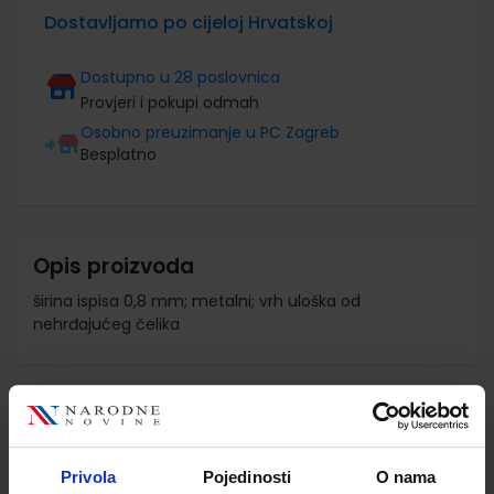
Dostavljamo po cijeloj Hrvatskoj
Dostupno u 28 poslovnica
Provjeri i pokupi odmah
Osobno preuzimanje u PC Zagreb
Besplatno
Opis proizvoda
širina ispisa 0,8 mm; metalni; vrh uloška od
nehrđajućeg čelika
Detalji proizvoda
Šifra proizvoda
948082
Privola
Pojedinosti
O nama
Jedinična mjera
kom