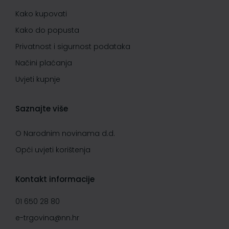
Kako kupovati
Kako do popusta
Privatnost i sigurnost podataka
Načini plaćanja
Uvjeti kupnje
Saznajte više
O Narodnim novinama d.d.
Opći uvjeti korištenja
Kontakt informacije
01 650 28 80
e-trgovina@nn.hr