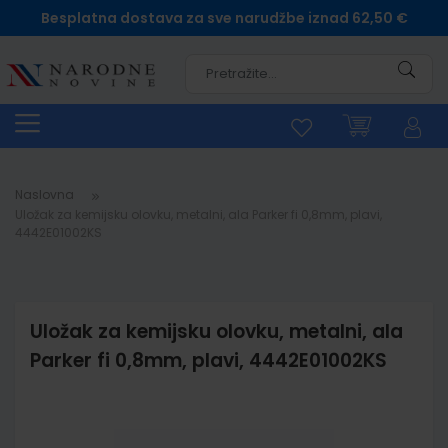
Besplatna dostava za sve narudžbe iznad 62,50 €
Pretra
Naslovna
Uložak za kemijsku olovku, metalni, ala Parker fi 0,8mm, plavi,
4442E01002KS
Uložak za kemijsku olovku, metalni, ala
Parker fi 0,8mm, plavi, 4442E01002KS
Skip