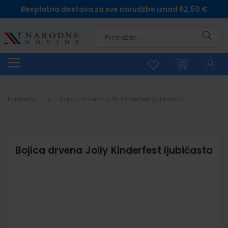
Besplatna dostava za sve narudžbe iznad 62,50 €
Pretra
Naslovna
Bojica drvena Jolly Kinderfest ljubičasta
Bojica drvena Jolly Kinderfest ljubičasta
Skip
to
the
end
of
the