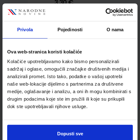
3,30 €
Privola
Pojedinosti
O nama
Ova web-stranica koristi kolačiće
Kupci najčešće biraju..
Kolačiće upotrebljavamo kako bismo personalizirali
sadržaj i oglase, omogućili značajke društvenih medija i
analizirali promet. Isto tako, podatke o vašoj upotrebi
naše web-lokacije dijelimo s partnerima za društvene
medije, oglašavanje i analizu, a oni ih mogu kombinirati s
Bojica drvena Jolly
drugim podacima koje ste im pružili ili koje su prikupili
Kinderfest plava
dok ste upotrebljavali njihove usluge.
Dopusti sve