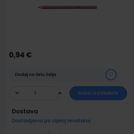
images
gallery
Skip
to
the
0,94 €
beginning
of
the
images
Dodaj na listu želja
gallery
DODAJ U KOŠARICU
Dostava
Dostavljamo po cijeloj Hrvatskoj