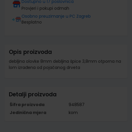
Dostupno u 17 poslovnica
Provjeri i pokupi odmah
Osobno preuzimanje u PC Zagreb
Besplatno
Opis proizvoda
debljina olovke 8mm debljina špice 3,8mm otporna na
lom izrađena od pojačanog drveta
Detalji proizvoda
Šifra proizvoda
948587
Jedinična mjera
kom